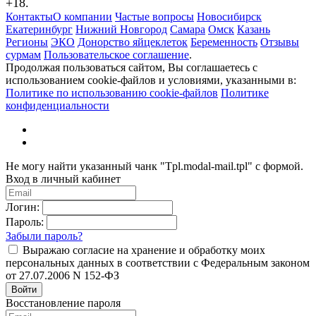
+18.
Контакты
О компании
Частые вопросы
Новосибирск
Екатеринбург
Нижний Новгород
Самара
Омск
Казань
Регионы
ЭКО
Донорство яйцеклеток
Беременность
Отзывы
сурмам
Пользовательское соглашение
.
Продолжая пользоваться сайтом, Вы соглашаетесь с
использованием cookie-файлов и условиями, указанными в:
Политике по использованию cookie-файлов
Политике
конфиденциальности
Не могу найти указанный чанк "Tpl.modal-mail.tpl" с формой.
Вход в личный кабинет
Логин:
Пароль:
Забыли пароль?
Выражаю согласие на хранение и обработку моих
персональных данных в соответствии с Федеральным законом
от 27.07.2006 N 152-ФЗ
Войти
Восстановление пароля