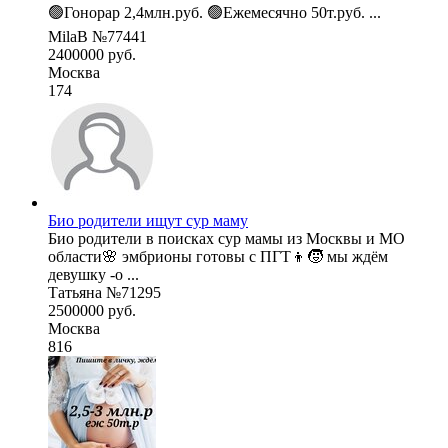
🟢Гонорар 2,4млн.руб. 🟢Ежемесячно 50т.руб. ...
MilaB №77441
2400000 руб.
Москва
174
Био родители ищут сур маму
Био родители в поисках сур мамы из Москвы и МО
области🌸 эмбрионы готовы с ПГТ👦🧒 мы ждём
девушку -о ...
Татьяна №71295
2500000 руб.
Москва
816