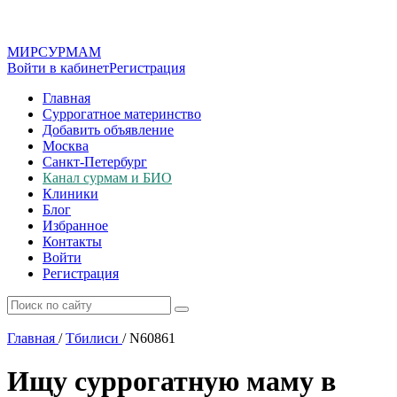
МИР
СУР
МАМ
Войти в кабинет
Регистрация
Главная
Суррогатное материнство
Добавить объявление
Москва
Санкт-Петербург
Канал сурмам и БИО
Клиники
Блог
Избранное
Контакты
Войти
Регистрация
Главная
/
Тбилиси
/
N60861
Ищу суррогатную маму в