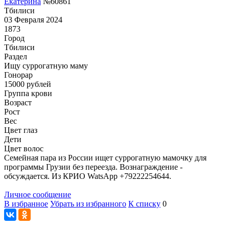
Екатерина
№60861
Тбилиси
03 Февраля 2024
1873
Город
Тбилиси
Раздел
Ищу суррогатную маму
Гонoрар
15000
рублей
Группа крови
Возраст
Рост
Вес
Цвет глаз
Дети
Цвет волос
Семейная пара из России ищет суррогатную мамочку для
программы Грузии без переезда. Вознаграждение -
обсуждается. Из КРИО WatsApp +79222254644.
Личное сообщение
В избранное
Убрать из избранного
К списку
0