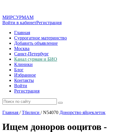
МИР
СУР
МАМ
Войти в кабинет
Регистрация
Главная
Суррогатное материнство
Добавить объявление
Москва
Санкт-Петербург
Канал сурмам и БИО
Клиники
Блог
Избранное
Контакты
Войти
Регистрация
Главная
/
Тбилиси
/
N54070
Донорство яйцеклеток
Ищем доноров ооцитов -