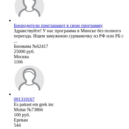
Биородители приглашают в свою программу
Здравствуйте! У нас программа в Минске без полного
переезда. Ищем замужнюю сурмамочку из РФ или РБ c
...
Биомама №62417
25000 руб.
Москва
1166
091319167
Es patrast em grek inc
Mxitar №73866
100 руб.
Ереван
544