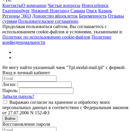
Контакты
О компании
Частые вопросы
Новосибирск
Екатеринбург
Нижний Новгород
Самара
Омск
Казань
Регионы
ЭКО
Донорство яйцеклеток
Беременность
Отзывы
сурмам
Пользовательское соглашение
.
Продолжая пользоваться сайтом, Вы соглашаетесь с
использованием cookie-файлов и условиями, указанными в:
Политике по использованию cookie-файлов
Политике
конфиденциальности
Не могу найти указанный чанк "Tpl.modal-mail.tpl" с формой.
Вход в личный кабинет
Логин:
Пароль:
Забыли пароль?
Выражаю согласие на хранение и обработку моих
персональных данных в соответствии с Федеральным законом
от 27.07.2006 N 152-ФЗ
Войти
Восстановление пароля