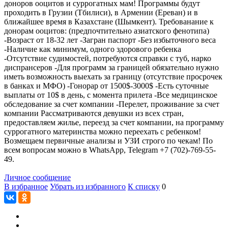
доноров ооцитов и суррогатных мам! Программы будут
проходить в Грузии (Тбилиси), в Армении (Ереван) и в
ближайшее время в Казахстане (Шымкент). Требованание к
донорам ооцитов: (предпочтительно азиатского фенотипа)
-Возраст от 18-32 лет -Загран паспорт -Без избыточного веса
-Наличие как минимум, одного здорового ребенка
-Отсутствие судимостей, потребуются справки с туб, нарко
диспрансеров -Для программ за границей обязательно нужно
иметь возможность выехать за границу (отсутствие просрочек
в банках и МФО) -Гонорар от 1500$-3000$ -Есть суточные
выплаты от 10$ в день, с момента прилета -Все медицинское
обследование за счет компании -Перелет, проживание за счет
компании Рассматриваются девушки из всех стран,
предоставляем жилье, переезд за счет компании, на программу
суррогатного материнства можно переехать с ребенком!
Возмещаем первичные анализы и УЗИ строго по чекам! По
всем вопросам можно в WhatsApp, Telegram +7 (702)-769-55-
49.
Личное сообщение
В избранное
Убрать из избранного
К списку
0