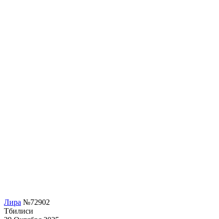
Лира
№72902
Тбилиси