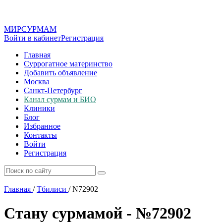
МИР
СУР
МАМ
Войти в кабинет
Регистрация
Главная
Суррогатное материнство
Добавить объявление
Москва
Санкт-Петербург
Канал сурмам и БИО
Клиники
Блог
Избранное
Контакты
Войти
Регистрация
Главная
/
Тбилиси
/
N72902
Стану сурмамой - №72902