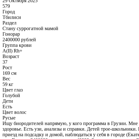
29 Октября 2025
579
Город
Тбилиси
Раздел
Cтану суррогатной мамой
Гонoрар
2400000
рублей
Группа крови
A(II) Rh+
Возраст
37
Рост
169 см
Вес
59 кг
Цвет глаз
Голубой
Дети
Есть
Цвет волос
Русые
Ищу биородителей напрямую, у кого программа в Грузии. Мне 3
здоровье. Есть узи, анализы и справки. Детей трое-школьники. 
приезд на подсадку и домой, наблюдаться у себя в городе (Екате