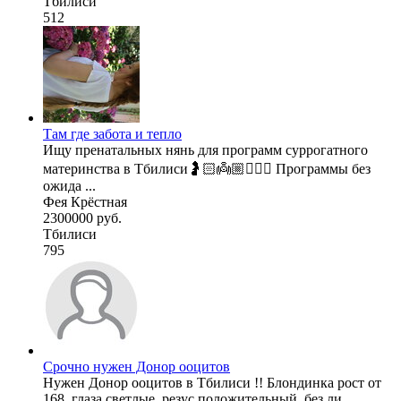
Тбилиси
512
Там где забота и тепло
Ищу пренатальных нянь для программ суррогатного
материнства в Тбилиси🤰🏻👼🏼🧚🏼‍♂️ Программы без
ожида ...
Фея Крёстная
2300000 руб.
Тбилиси
795
Срочно нужен Донор ооцитов
Нужен Донор ооцитов в Тбилиси !! Блондинка рост от
168, глаза светлые, резус положительный, без ли ...