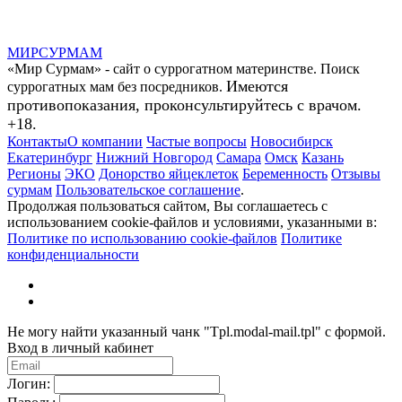
МИР
СУР
МАМ
«Мир Сурмам» - сайт о суррогатном материнстве. Поиск
Имеются
суррогатных мам без посредников.
противопоказания, проконсультируйтесь с врачом.
+18.
Контакты
О компании
Частые вопросы
Новосибирск
Екатеринбург
Нижний Новгород
Самара
Омск
Казань
Регионы
ЭКО
Донорство яйцеклеток
Беременность
Отзывы
сурмам
Пользовательское соглашение
.
Продолжая пользоваться сайтом, Вы соглашаетесь с
использованием cookie-файлов и условиями, указанными в:
Политике по использованию cookie-файлов
Политике
конфиденциальности
Не могу найти указанный чанк "Tpl.modal-mail.tpl" с формой.
Вход в личный кабинет
Логин: