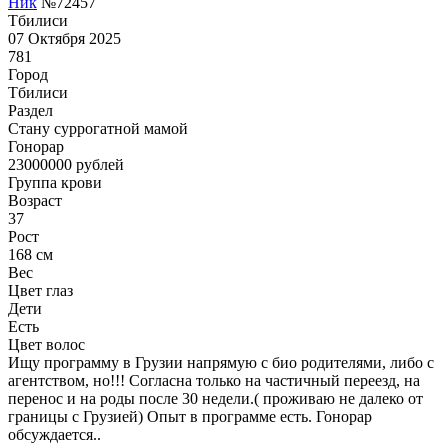
Ник
№72457
Тбилиси
07 Октября 2025
781
Город
Тбилиси
Раздел
Cтану суррогатной мамой
Гонoрар
23000000
рублей
Группа крови
Возраст
37
Рост
168 см
Вес
Цвет глаз
Дети
Есть
Цвет волос
Ищу программу в Грузии напрямую с био родителями, либо с
агентством, но!!! Согласна только на частичный переезд, на
перенос и на роды после 30 недели.( проживаю не далеко от
границы с Грузией) Опыт в программе есть. Гонорар
обсуждается..