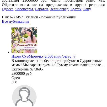
составляет 23000000 руб. Число просмотров равно 781.
Обратите внимание на предложения в других регионах:
Одесса
,
Чебоксары
,
Саратов
,
Зеленоград
,
Братск
,
Баку
.
Ник №72457 Тбилиси - похожие публикации
Все публикации
Ищем СурМамочку 2.300 мил /резус +/-
В клинику лечения бесплодия требуются Суррогатные
мамы! Мы гарантируем: ✅ Сумму компенсации после ...
Екатерина №73695
2300000 руб.
Орел
568