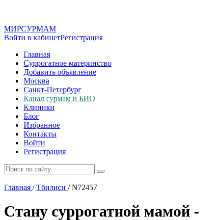
МИР
СУР
МАМ
Войти в кабинет
Регистрация
Главная
Суррогатное материнство
Добавить объявление
Москва
Санкт-Петербург
Канал сурмам и БИО
Клиники
Блог
Избранное
Контакты
Войти
Регистрация
Главная
/
Тбилиси
/
N72457
Стану суррогатной мамой -