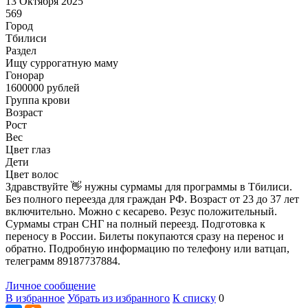
13 Октября 2025
569
Город
Тбилиси
Раздел
Ищу суррогатную маму
Гонoрар
1600000
рублей
Группа крови
Возраст
Рост
Вес
Цвет глаз
Дети
Цвет волос
Здравствуйте 👋 нужны сурмамы для программы в Тбилиси.
Без полного переезда для граждан РФ. Возраст от 23 до 37 лет
включительно. Можно с кесарево. Резус положительный.
Сурмамы стран СНГ на полный переезд. Подготовка к
переносу в России. Билеты покупаются сразу на перенос и
обратно. Подробную информацию по телефону или ватцап,
телеграмм 89187737884.
Личное сообщение
В избранное
Убрать из избранного
К списку
0