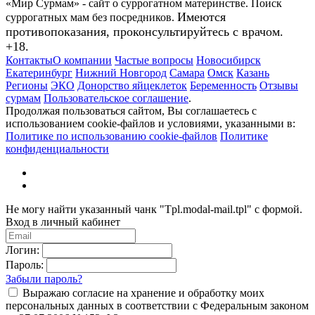
«Мир Сурмам» - сайт о суррогатном материнстве. Поиск
Имеются
суррогатных мам без посредников.
противопоказания, проконсультируйтесь с врачом.
+18.
Контакты
О компании
Частые вопросы
Новосибирск
Екатеринбург
Нижний Новгород
Самара
Омск
Казань
Регионы
ЭКО
Донорство яйцеклеток
Беременность
Отзывы
сурмам
Пользовательское соглашение
.
Продолжая пользоваться сайтом, Вы соглашаетесь с
использованием cookie-файлов и условиями, указанными в:
Политике по использованию cookie-файлов
Политике
конфиденциальности
Не могу найти указанный чанк "Tpl.modal-mail.tpl" с формой.
Вход в личный кабинет
Логин:
Пароль:
Забыли пароль?
Выражаю согласие на хранение и обработку моих
персональных данных в соответствии с Федеральным законом