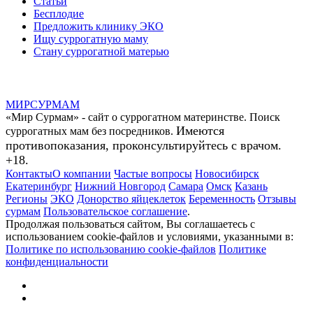
Статьи
Бесплодие
Предложить клинику ЭКО
Ищу суррогатную маму
Стану суррогатной матерью
МИР
СУР
МАМ
«Мир Сурмам» - сайт о суррогатном материнстве. Поиск
Имеются
суррогатных мам без посредников.
противопоказания, проконсультируйтесь с врачом.
+18.
Контакты
О компании
Частые вопросы
Новосибирск
Екатеринбург
Нижний Новгород
Самара
Омск
Казань
Регионы
ЭКО
Донорство яйцеклеток
Беременность
Отзывы
сурмам
Пользовательское соглашение
.
Продолжая пользоваться сайтом, Вы соглашаетесь с
использованием cookie-файлов и условиями, указанными в:
Политике по использованию cookie-файлов
Политике
конфиденциальности