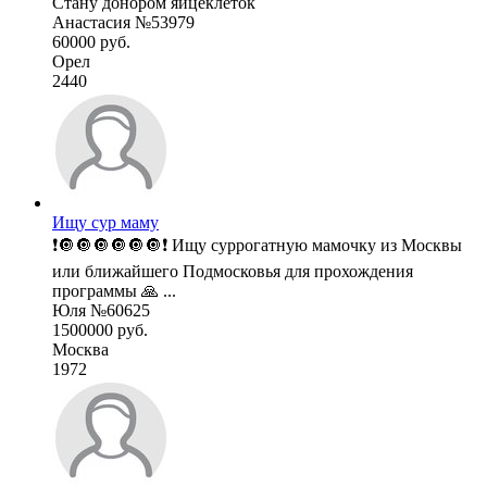
Стану донором яйцеклеток
Анастасия №53979
60000 руб.
Орел
2440
Ищу сур маму
❗️🔘🔘🔘🔘🔘🔘❗️ Ищу суррогатную мамочку из Москвы
или ближайшего Подмосковья для прохождения
программы 🙏 ...
Юля №60625
1500000 руб.
Москва
1972