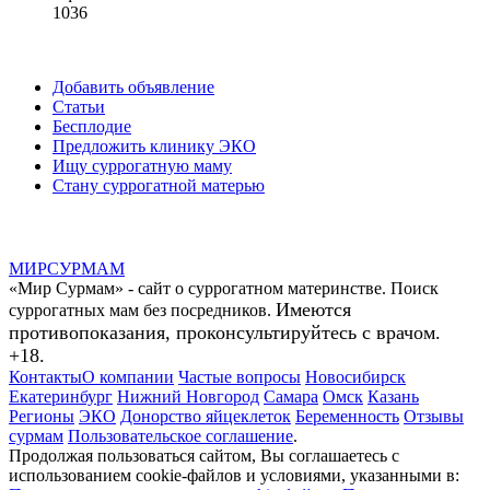
1036
Добавить объявление
Статьи
Бесплодие
Предложить клинику ЭКО
Ищу суррогатную маму
Стану суррогатной матерью
МИР
СУР
МАМ
«Мир Сурмам» - сайт о суррогатном материнстве. Поиск
Имеются
суррогатных мам без посредников.
противопоказания, проконсультируйтесь с врачом.
+18.
Контакты
О компании
Частые вопросы
Новосибирск
Екатеринбург
Нижний Новгород
Самара
Омск
Казань
Регионы
ЭКО
Донорство яйцеклеток
Беременность
Отзывы
сурмам
Пользовательское соглашение
.
Продолжая пользоваться сайтом, Вы соглашаетесь с
использованием cookie-файлов и условиями, указанными в: