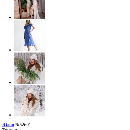
Юлия
№52691
Тюмень