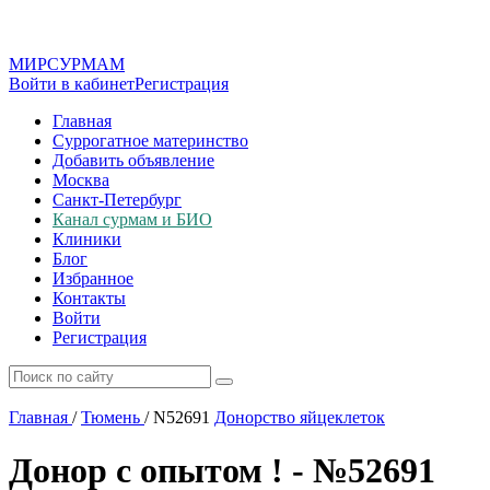
МИР
СУР
МАМ
Войти в кабинет
Регистрация
Главная
Суррогатное материнство
Добавить объявление
Москва
Санкт-Петербург
Канал сурмам и БИО
Клиники
Блог
Избранное
Контакты
Войти
Регистрация
Главная
/
Тюмень
/
N52691
Донорство яйцеклеток
Донор с опытом ! - №52691