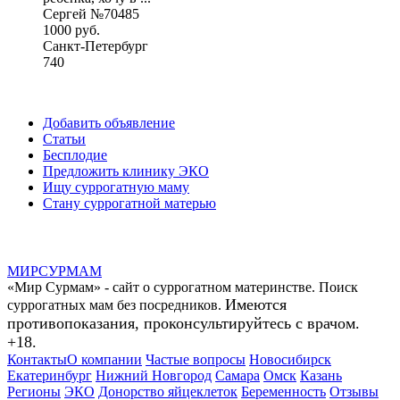
Сергей №70485
1000 руб.
Санкт-Петербург
740
Добавить объявление
Статьи
Бесплодие
Предложить клинику ЭКО
Ищу суррогатную маму
Стану суррогатной матерью
МИР
СУР
МАМ
«Мир Сурмам» - сайт о суррогатном материнстве. Поиск
Имеются
суррогатных мам без посредников.
противопоказания, проконсультируйтесь с врачом.
+18.
Контакты
О компании
Частые вопросы
Новосибирск
Екатеринбург
Нижний Новгород
Самара
Омск
Казань
Регионы
ЭКО
Донорство яйцеклеток
Беременность
Отзывы