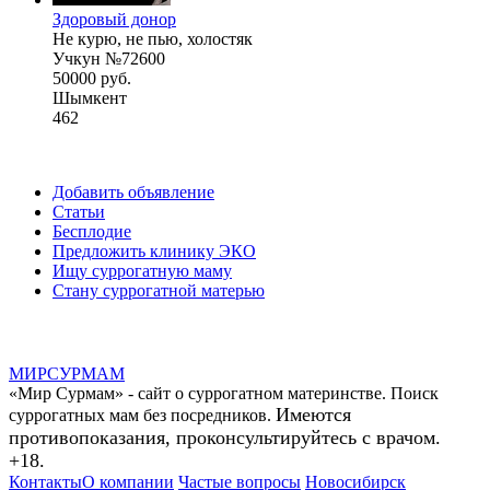
Здоровый донор
Не курю, не пью, холостяк
Учкун №72600
50000 руб.
Шымкент
462
Добавить объявление
Статьи
Бесплодие
Предложить клинику ЭКО
Ищу суррогатную маму
Стану суррогатной матерью
МИР
СУР
МАМ
«Мир Сурмам» - сайт о суррогатном материнстве. Поиск
Имеются
суррогатных мам без посредников.
противопоказания, проконсультируйтесь с врачом.
+18.
Контакты
О компании
Частые вопросы
Новосибирск