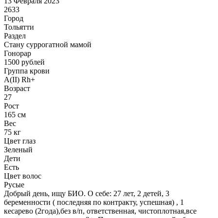
13 Февраля 2023
2633
Город
Тольятти
Раздел
Cтану суррогатной мамой
Гонoрар
1500
рублей
Группа крови
A(II) Rh+
Возраст
27
Рост
165 см
Вес
75 кг
Цвет глаз
Зеленый
Дети
Есть
Цвет волос
Русые
Добрый день, ищу БИО. О себе: 27 лет, 2 детей, 3
беременности ( последняя по контракту, успешная) , 1
кесарево (2года),без в/п, ответственная, чистоплотная,все