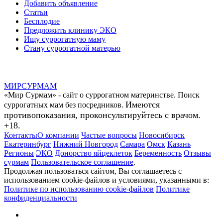
Добавить объявление
Статьи
Бесплодие
Предложить клинику ЭКО
Ищу суррогатную маму
Стану суррогатной матерью
МИР
СУР
МАМ
«Мир Сурмам» - сайт о суррогатном материнстве. Поиск
Имеются
суррогатных мам без посредников.
противопоказания, проконсультируйтесь с врачом.
+18.
Контакты
О компании
Частые вопросы
Новосибирск
Екатеринбург
Нижний Новгород
Самара
Омск
Казань
Регионы
ЭКО
Донорство яйцеклеток
Беременность
Отзывы
сурмам
Пользовательское соглашение
.
Продолжая пользоваться сайтом, Вы соглашаетесь с
использованием cookie-файлов и условиями, указанными в:
Политике по использованию cookie-файлов
Политике
конфиденциальности