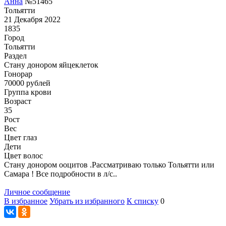
Анна
№51465
Тольятти
21 Декабря 2022
1835
Город
Тольятти
Раздел
Стану донором яйцеклеток
Гонoрар
70000
рублей
Группа крови
Возраст
35
Рост
Вес
Цвет глаз
Дети
Цвет волос
Стану донором ооцитов .Рассматриваю только Тольятти или
Самара ! Все подробности в л/с..
Личное сообщение
В избранное
Убрать из избранного
К списку
0