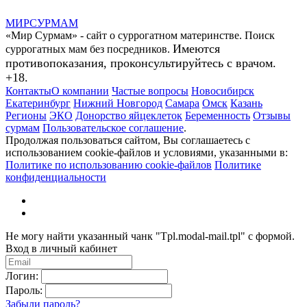
МИР
СУР
МАМ
«Мир Сурмам» - сайт о суррогатном материнстве. Поиск
Имеются
суррогатных мам без посредников.
противопоказания, проконсультируйтесь с врачом.
+18.
Контакты
О компании
Частые вопросы
Новосибирск
Екатеринбург
Нижний Новгород
Самара
Омск
Казань
Регионы
ЭКО
Донорство яйцеклеток
Беременность
Отзывы
сурмам
Пользовательское соглашение
.
Продолжая пользоваться сайтом, Вы соглашаетесь с
использованием cookie-файлов и условиями, указанными в:
Политике по использованию cookie-файлов
Политике
конфиденциальности
Не могу найти указанный чанк "Tpl.modal-mail.tpl" с формой.
Вход в личный кабинет
Логин:
Пароль:
Забыли пароль?