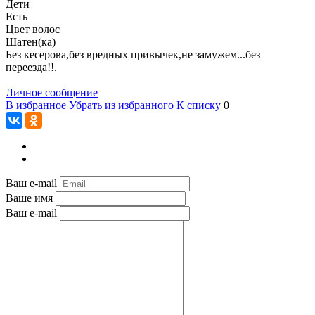
Дети
Есть
Цвет волос
Шатен(ка)
Без кесерова,без вредных привычек,не замужем...без
переезда!!.
Личное сообщение
В избранное
Убрать из избранного
К списку
0
Ваш e-mail
Ваше имя
Ваш e-mail