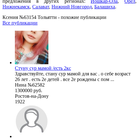
предложения в других регионах:
Йошкар-Ола
,
Орел
,
Нижнекамск
,
Салават
,
Нижний Новгород
,
Балашиха
.
Ксения №63154 Тольятти - похожие публикации
Все публикации
Стуну сур мамой /есть 2кс
Здравствуйте, стану сур мамой для вас . о себе возраст
26 лет . есть 2е детей . все 2е рождены с пом ...
Нина №62582
1300000 руб.
Ростов-на-Дону
1922