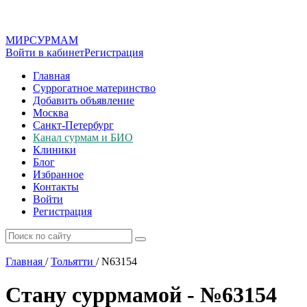
МИР
СУР
МАМ
Войти в кабинет
Регистрация
Главная
Суррогатное материнство
Добавить объявление
Москва
Санкт-Петербург
Канал сурмам и БИО
Клиники
Блог
Избранное
Контакты
Войти
Регистрация
Главная
/
Тольятти
/
N63154
Стану суррмамой - №63154