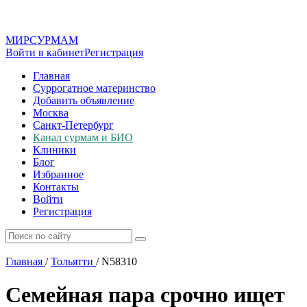
МИР
СУР
МАМ
Войти в кабинет
Регистрация
Главная
Суррогатное материнство
Добавить объявление
Москва
Санкт-Петербург
Канал сурмам и БИО
Клиники
Блог
Избранное
Контакты
Войти
Регистрация
Главная
/
Тольятти
/
N58310
Семейная пара срочно ищет