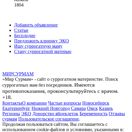
1804
Добавить объявление
Статьи
Бесплодие
Предложить клинику ЭКО
Ищу суррогатную маму
Стану суррогатной матерью
МИР
СУР
МАМ
«Мир Сурмам» - сайт о суррогатном материнстве. Поиск
Имеются
суррогатных мам без посредников.
противопоказания, проконсультируйтесь с врачом.
+18.
Контакты
О компании
Частые вопросы
Новосибирск
Екатеринбург
Нижний Новгород
Самара
Омск
Казань
Регионы
ЭКО
Донорство яйцеклеток
Беременность
Отзывы
сурмам
Пользовательское соглашение
.
Продолжая пользоваться сайтом, Вы соглашаетесь с
использованием cookie-файлов и условиями, указанными в: