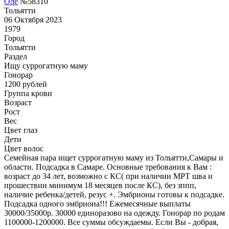
Оле
№58310
Тольятти
06 Октября 2023
1979
Город
Тольятти
Раздел
Ищу суррогатную маму
Гонoрар
1200
рублей
Группа крови
Возраст
Рост
Вес
Цвет глаз
Дети
Цвет волос
Семейная пара ищет суррогатную маму из Тольятти,Самары и
области. Подсадка в Самаре. Основные требования к Вам :
возраст до 34 лет, возможно с КС( при наличии МРТ шва и
прошествии минимум 18 месяцев после КС), без зппп,
наличие ребенка/детей, резус +. Эмбрионы готовы к подсадке.
Подсадка одного эмбриона!!! Ежемесячные выплаты
30000/35000р. 30000 единоразово на одежду. Гонорар по родам
1100000-1200000. Все суммы обсуждаемы. Если Вы - добрая,