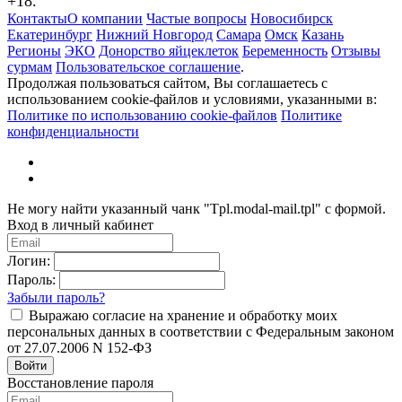
+18.
Контакты
О компании
Частые вопросы
Новосибирск
Екатеринбург
Нижний Новгород
Самара
Омск
Казань
Регионы
ЭКО
Донорство яйцеклеток
Беременность
Отзывы
сурмам
Пользовательское соглашение
.
Продолжая пользоваться сайтом, Вы соглашаетесь с
использованием cookie-файлов и условиями, указанными в:
Политике по использованию cookie-файлов
Политике
конфиденциальности
Не могу найти указанный чанк "Tpl.modal-mail.tpl" с формой.
Вход в личный кабинет
Логин:
Пароль:
Забыли пароль?
Выражаю согласие на хранение и обработку моих
персональных данных в соответствии с Федеральным законом
от 27.07.2006 N 152-ФЗ
Войти
Восстановление пароля