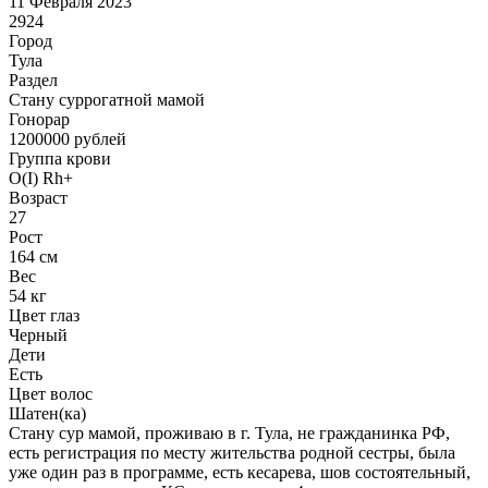
11 Февраля 2023
2924
Город
Тула
Раздел
Cтану суррогатной мамой
Гонoрар
1200000
рублей
Группа крови
O(I) Rh+
Возраст
27
Рост
164 см
Вес
54 кг
Цвет глаз
Черный
Дети
Есть
Цвет волос
Шатен(ка)
Стану сур мамой, проживаю в г. Тула, не гражданинка РФ,
есть регистрация по месту жительства родной сестры, была
уже один раз в программе, есть кесарева, шов состоятельный,