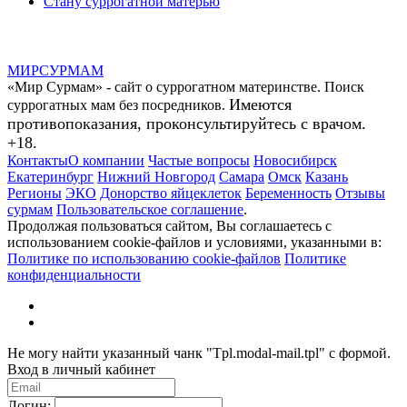
Стану суррогатной матерью
МИР
СУР
МАМ
«Мир Сурмам» - сайт о суррогатном материнстве. Поиск
Имеются
суррогатных мам без посредников.
противопоказания, проконсультируйтесь с врачом.
+18.
Контакты
О компании
Частые вопросы
Новосибирск
Екатеринбург
Нижний Новгород
Самара
Омск
Казань
Регионы
ЭКО
Донорство яйцеклеток
Беременность
Отзывы
сурмам
Пользовательское соглашение
.
Продолжая пользоваться сайтом, Вы соглашаетесь с
использованием cookie-файлов и условиями, указанными в:
Политике по использованию cookie-файлов
Политике
конфиденциальности
Не могу найти указанный чанк "Tpl.modal-mail.tpl" с формой.
Вход в личный кабинет
Логин: