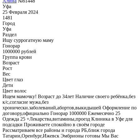
Алина
№61448
Уфа
25 Февраля 2024
1481
Город
Уфа
Раздел
Ищу суррогатную маму
Гонoрар
1000000
рублей
Группа крови
Возраст
Рост
Вес
Цвет глаз
Дети
Цвет волос
Ищем мамочку! Возраст до 34лет Наличие своего ребёнка,без
к/с,согласие мужа,без
хронически.заболеваний,абортов,выкидышей Оформление по
договору,официально Гонорар 1000000 Ежемесячно 25
Одежда 25 +Лекарства,витамины,проезд Клиника в Уфе для
подсадки Проживаете спокойно в своём городе
Рассматриваем все районы и города РБ,ближ города
Татарии,Оренбург,Ижевск Эмбрионы готовы Мы Вас