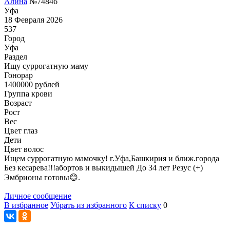
Алина
№74846
Уфа
18 Февраля 2026
537
Город
Уфа
Раздел
Ищу суррогатную маму
Гонoрар
1400000
рублей
Группа крови
Возраст
Рост
Вес
Цвет глаз
Дети
Цвет волос
Ищем суррогатную мамочку! г.Уфа,Башкирия и ближ.города
Без кесарева!!!абортов и выкидышей До 34 лет Резус (+)
Эмбрионы готовы😊.
Личное сообщение
В избранное
Убрать из избранного
К списку
0