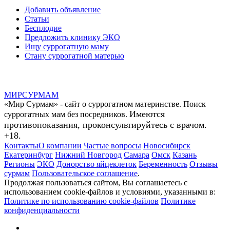
Добавить объявление
Статьи
Бесплодие
Предложить клинику ЭКО
Ищу суррогатную маму
Стану суррогатной матерью
МИР
СУР
МАМ
«Мир Сурмам» - сайт о суррогатном материнстве. Поиск
Имеются
суррогатных мам без посредников.
противопоказания, проконсультируйтесь с врачом.
+18.
Контакты
О компании
Частые вопросы
Новосибирск
Екатеринбург
Нижний Новгород
Самара
Омск
Казань
Регионы
ЭКО
Донорство яйцеклеток
Беременность
Отзывы
сурмам
Пользовательское соглашение
.
Продолжая пользоваться сайтом, Вы соглашаетесь с
использованием cookie-файлов и условиями, указанными в:
Политике по использованию cookie-файлов
Политике
конфиденциальности