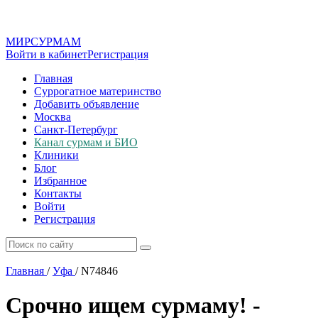
МИР
СУР
МАМ
Войти в кабинет
Регистрация
Главная
Суррогатное материнство
Добавить объявление
Москва
Санкт-Петербург
Канал сурмам и БИО
Клиники
Блог
Избранное
Контакты
Войти
Регистрация
Главная
/
Уфа
/
N74846
Срочно ищем сурмаму! -