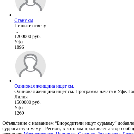
Стану см
Пишите отвечу
...
1200000 руб.
Уфа
1896
Одинокая женщина ищет см.
Одинокая женщина ищет см. Программа начата в Уфе. Го
Лилия
1500000 руб.
Уфа
1260
Объявление с названием “Биородители ищут сурмаму” добавлен
суррогатную маму . Регион, в котором проживает автор сообщ
регионах:
Магнитогорск
,
Норильск
,
Саранск
,
Зеленоград
,
Благ