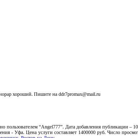
норар хороший. Пишите на ddr7promax@mail.ru
о пользователем “Angel777”. Дата добавления публикации – 10
ения - Уфа. Цена услуги составляет 1400000 руб. Число просм
овещенск
,
Ростов-на-Дону
.