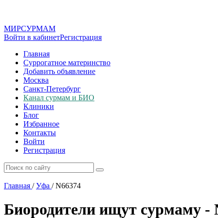
МИР
СУР
МАМ
Войти в кабинет
Регистрация
Главная
Суррогатное материнство
Добавить объявление
Москва
Санкт-Петербург
Канал сурмам и БИО
Клиники
Блог
Избранное
Контакты
Войти
Регистрация
Главная
/
Уфа
/
N66374
Биородители ищут сурмаму -