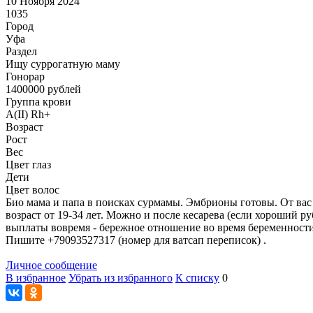
10 Ноября 2024
1035
Город
Уфа
Раздел
Ищу суррогатную маму
Гонoрар
1400000
рублей
Группа крови
A(II) Rh+
Возраст
Рост
Вес
Цвет глаз
Дети
Цвет волос
Био мама и папа в поисках сурмамы. Эмбрионы готовы. От вас 
возраст от 19-34 лет. Можно и после кесарева (если хороший руб
выплаты вовремя - бережное отношение во время беременности 
Пишите +79093527317 (номер для ватсап переписок) .
Личное сообщение
В избранное
Убрать из избранного
К списку
0