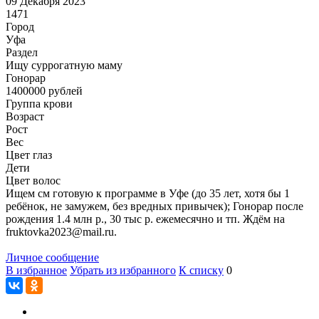
09 Декабря 2023
1471
Город
Уфа
Раздел
Ищу суррогатную маму
Гонoрар
1400000
рублей
Группа крови
Возраст
Рост
Вес
Цвет глаз
Дети
Цвет волос
Ищем см готовую к программе в Уфе (до 35 лет, хотя бы 1
ребёнок, не замужем, без вредных привычек); Гонорар после
рождения 1.4 млн р., 30 тыс р. ежемесячно и тп. Ждём на
fruktovka2023@mail.ru.
Личное сообщение
В избранное
Убрать из избранного
К списку
0