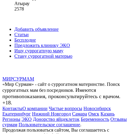
Атырау
2578
Добавить объявление
Статьи
Бесплодие
Предложить клинику ЭКО
Ищу суррогатную маму
Стану суррогатной матерью
МИР
СУР
МАМ
«Мир Сурмам» - сайт о суррогатном материнстве. Поиск
Имеются
суррогатных мам без посредников.
противопоказания, проконсультируйтесь с врачом.
+18.
Контакты
О компании
Частые вопросы
Новосибирск
Екатеринбург
Нижний Новгород
Самара
Омск
Казань
Регионы
ЭКО
Донорство яйцеклеток
Беременность
Отзывы
сурмам
Пользовательское соглашение
.
Продолжая пользоваться сайтом, Вы соглашаетесь с