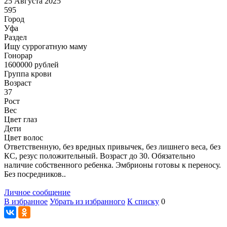
25 Августа 2025
595
Город
Уфа
Раздел
Ищу суррогатную маму
Гонoрар
1600000
рублей
Группа крови
Возраст
37
Рост
Вес
Цвет глаз
Дети
Цвет волос
Ответственную, без вредных привычек, без лишнего веса, без
КС, резус положительный. Возраст до 30. Обязательно
наличие собственного ребенка. Эмбрионы готовы к переносу.
Без посредников..
Личное сообщение
В избранное
Убрать из избранного
К списку
0