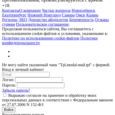
+18.
Контакты
О компании
Частые вопросы
Новосибирск
Екатеринбург
Нижний Новгород
Самара
Омск
Казань
Регионы
ЭКО
Донорство яйцеклеток
Беременность
Отзывы
сурмам
Пользовательское соглашение
.
Продолжая пользоваться сайтом, Вы соглашаетесь с
использованием cookie-файлов и условиями, указанными в:
Политике по использованию cookie-файлов
Политике
конфиденциальности
Не могу найти указанный чанк "Tpl.modal-mail.tpl" с формой.
Вход в личный кабинет
Логин:
Пароль:
Забыли пароль?
Выражаю согласие на хранение и обработку моих
персональных данных в соответствии с Федеральным законом
от 27.07.2006 N 152-ФЗ
Войти
Восстановление пароля