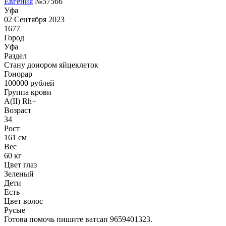
Евгения
№57566
Уфа
02 Сентября 2023
1677
Город
Уфа
Раздел
Стану донором яйцеклеток
Гонoрар
100000
рублей
Группа крови
A(II) Rh+
Возраст
34
Рост
161 см
Вес
60 кг
Цвет глаз
Зеленый
Дети
Есть
Цвет волос
Русые
Готова помочь пишите ватсап 9659401323.