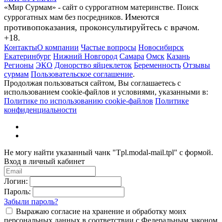
«Мир Сурмам» - сайт о суррогатном материнстве. Поиск
Имеются
суррогатных мам без посредников.
противопоказания, проконсультируйтесь с врачом.
+18.
Контакты
О компании
Частые вопросы
Новосибирск
Екатеринбург
Нижний Новгород
Самара
Омск
Казань
Регионы
ЭКО
Донорство яйцеклеток
Беременность
Отзывы
сурмам
Пользовательское соглашение
.
Продолжая пользоваться сайтом, Вы соглашаетесь с
использованием cookie-файлов и условиями, указанными в:
Политике по использованию cookie-файлов
Политике
конфиденциальности
Не могу найти указанный чанк "Tpl.modal-mail.tpl" с формой.
Вход в личный кабинет
Логин:
Пароль:
Забыли пароль?
Выражаю согласие на хранение и обработку моих
персональных данных в соответствии с Федеральным законом