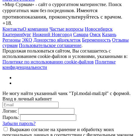
«Мир Сурмам» - сайт о суррогатном материнстве. Поиск
Имеются
суррогатных мам без посредников.
противопоказания, проконсультируйтесь с врачом.
+18.
Контакты
О компании
Частые вопросы
Новосибирск
Екатеринбург
Нижний Новгород
Самара
Омск
Казань
Регионы
ЭКО
Донорство яйцеклеток
Беременность
Отзывы
сурмам
Пользовательское соглашение
.
Продолжая пользоваться сайтом, Вы соглашаетесь с
использованием cookie-файлов и условиями, указанными в:
Политике по использованию cookie-файлов
Политике
конфиденциальности
Не могу найти указанный чанк "Tpl.modal-mail.tpl" с формой.
Вход в личный кабинет
Логин:
Пароль:
Забыли пароль?
Выражаю согласие на хранение и обработку моих
персональных данных в соответствии с Федеральным законом