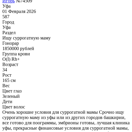
Игорь
№74509
Уфа
01 Февраля 2026
587
Город
Уфа
Раздел
Ищу суррогатную маму
Гонoрар
1850000
рублей
Группа крови
O(I) Rh+
Возраст
34
Рост
165 см
Вес
Цвет глаз
Зеленый
Дети
Цвет волос
Очень хорошие условия для суррогатной мамы Срочно ищу
суррогатную маму из уфы или из других городов башкирии,
все готово для поограммы, эмбрионы готовы, лучшая клиника
уфы, прекрасные финансовые условия для суррогатной мамы,