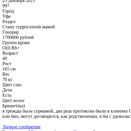
25 Декабря 2025
997
Город
Уфа
Раздел
Cтану суррогатной мамой
Гонoрар
1700000
рублей
Группа крови
O(I) Rh+
Возраст
40
Рост
165 см
Вес
70 кг
Цвет глаз
Дети
Есть
Цвет волос
Брюнет(ка)
я трижды была сурмамой, два раза протоколы были в клинике Се
или био, могут договорится, как родственники, я бы с удовольс
Личное сообщение