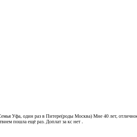
мья Уфа, один раз в Питере(роды Москва) Мне 40 лет, отличное 
твием пошла ещё раз. Доплат за кс нет .