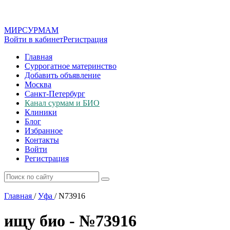
МИР
СУР
МАМ
Войти в кабинет
Регистрация
Главная
Суррогатное материнство
Добавить объявление
Москва
Санкт-Петербург
Канал сурмам и БИО
Клиники
Блог
Избранное
Контакты
Войти
Регистрация
Главная
/
Уфа
/
N73916
ищу био - №73916