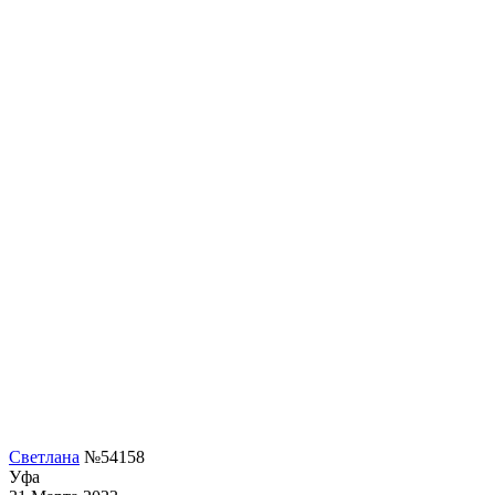
Светлана
№54158
Уфа