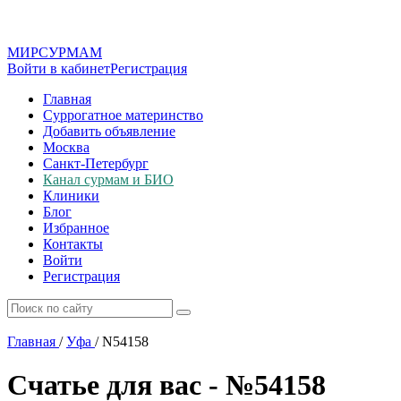
МИР
СУР
МАМ
Войти в кабинет
Регистрация
Главная
Суррогатное материнство
Добавить объявление
Москва
Санкт-Петербург
Канал сурмам и БИО
Клиники
Блог
Избранное
Контакты
Войти
Регистрация
Главная
/
Уфа
/
N54158
Счатье для вас - №54158