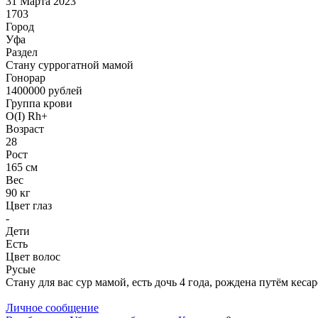
31 Марта 2023
1703
Город
Уфа
Раздел
Cтану суррогатной мамой
Гонoрар
1400000
рублей
Группа крови
O(I) Rh+
Возраст
28
Рост
165 см
Вес
90 кг
Цвет глаз
-
Дети
Есть
Цвет волос
Русые
Стану для вас сур мамой, есть дочь 4 года, рождена путём кесар
Личное сообщение