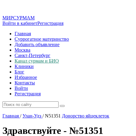
МИР
СУР
МАМ
Войти в кабинет
Регистрация
Главная
Суррогатное материнство
Добавить объявление
Москва
Санкт-Петербург
Канал сурмам и БИО
Клиники
Блог
Избранное
Контакты
Войти
Регистрация
Главная
/
Улан-Удэ
/
N51351
Донорство яйцеклеток
Здравствуйте - №51351