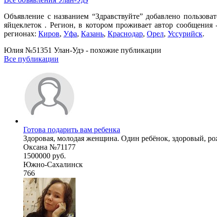
Объявление с названием “Здравствуйте” добавлено пользова
яйцеклеток . Регион, в котором проживает автор сообщения 
регионах:
Киров
,
Уфа
,
Казань
,
Краснодар
,
Орел
,
Уссурийск
.
Юлия №51351 Улан-Удэ - похожие публикации
Все публикации
Готова подарить вам ребенка
Здоровая, молодая женщина. Один ребёнок, здоровый, рожд
Оксана №71177
1500000 руб.
Южно-Сахалинск
766