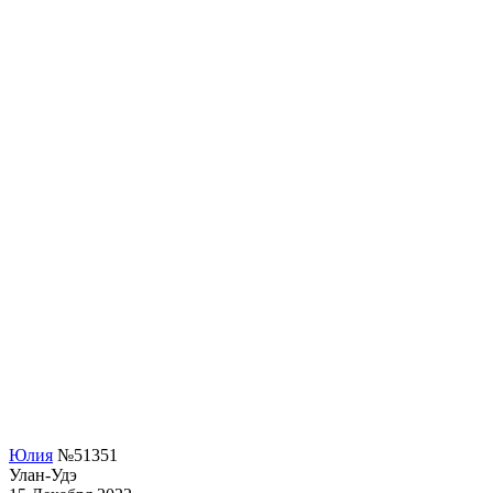
Юлия
№51351
Улан-Удэ