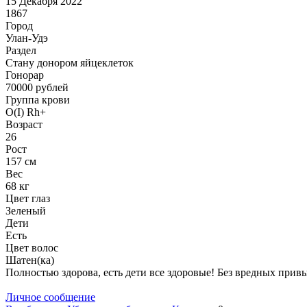
15 Декабря 2022
1867
Город
Улан-Удэ
Раздел
Стану донором яйцеклеток
Гонoрар
70000
рублей
Группа крови
O(I) Rh+
Возраст
26
Рост
157 см
Вес
68 кг
Цвет глаз
Зеленый
Дети
Есть
Цвет волос
Шатен(ка)
Полностью здорова, есть дети все здоровые! Без вредных привы
Личное сообщение