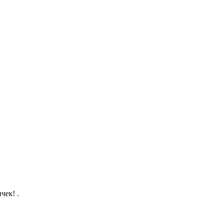
чек! .