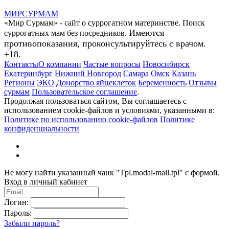
МИР
СУР
МАМ
«Мир Сурмам» - сайт о суррогатном материнстве. Поиск
Имеются
суррогатных мам без посредников.
противопоказания, проконсультируйтесь с врачом.
+18.
Контакты
О компании
Частые вопросы
Новосибирск
Екатеринбург
Нижний Новгород
Самара
Омск
Казань
Регионы
ЭКО
Донорство яйцеклеток
Беременность
Отзывы
сурмам
Пользовательское соглашение
.
Продолжая пользоваться сайтом, Вы соглашаетесь с
использованием cookie-файлов и условиями, указанными в:
Политике по использованию cookie-файлов
Политике
конфиденциальности
Не могу найти указанный чанк "Tpl.modal-mail.tpl" с формой.
Вход в личный кабинет
Логин:
Пароль:
Забыли пароль?