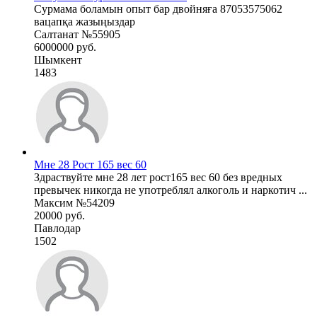
Сурмама боламын опыт бар двойняға 87053575062
вацапқа жазыңыздар
Салтанат №55905
6000000 руб.
Шымкент
1483
Мне 28 Рост 165 вес 60
Здраствуйте мне 28 лет рост165 вес 60 без вредных
превычек никогда не употреблял алкоголь и наркотич ...
Максим №54209
20000 руб.
Павлодар
1502