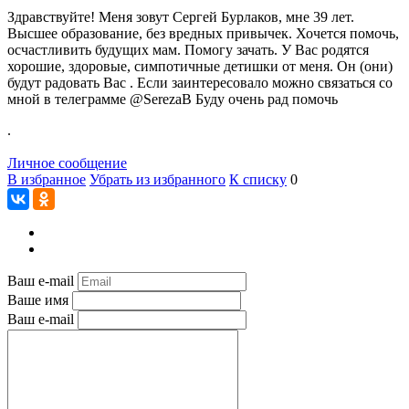
Здравствуйте! Меня зовут Сергей Бурлаков, мне 39 лет.
Высшее образование, без вредных привычек. Хочется помочь,
осчастливить будущих мам. Помогу зачать. У Вас родятся
хорошие, здоровые, симпотичные детишки от меня. Он (они)
будут радовать Вас . Если заинтересовало можно связаться со
мной в телеграмме @SerezaB Буду очень рад помочь
.
Личное сообщение
В избранное
Убрать из избранного
К списку
0
Ваш e-mail
Ваше имя
Ваш e-mail