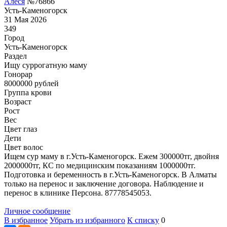
Алеся
№76866
Усть-Каменогорск
31 Мая 2026
349
Город
Усть-Каменогорск
Раздел
Ищу суррогатную маму
Гонoрар
8000000
рублей
Группа крови
Возраст
Рост
Вес
Цвет глаз
Дети
Цвет волос
Ищем сур маму в г.Усть-Каменогорск. Ежем 300000тг, двойня
2000000тг, КС по медицинским показаниям 1000000тг.
Подготовка и беременность в г.Усть-Каменогорск. В Алматы
только на перенос и заключение договора. Наблюдение и
перенос в клинике Персона. 87778545053.
Личное сообщение
В избранное
Убрать из избранного
К списку
0