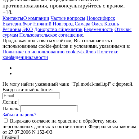
противопоказания, проконсультируйтесь с врачом.
+18.
Контакты
О компании
Частые вопросы
Новосибирск
Екатеринбург
Нижний Новгород
Самара
Омск
Казань
Регионы
ЭКО
Донорство яйцеклеток
Беременность
Отзывы
сурмам
Пользовательское соглашение
.
Продолжая пользоваться сайтом, Вы соглашаетесь с
использованием cookie-файлов и условиями, указанными в:
Политике по использованию cookie-файлов
Политике
конфиденциальности
Не могу найти указанный чанк "Tpl.modal-mail.tpl" с формой.
Вход в личный кабинет
Логин:
Пароль:
Забыли пароль?
Выражаю согласие на хранение и обработку моих
персональных данных в соответствии с Федеральным законом
от 27.07.2006 N 152-ФЗ
Войти