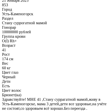
21 Января 2025
853
Город
Усть-Каменогорск
Раздел
Cтану суррогатной мамой
Гонoрар
10000000
рублей
Группа крови
O(I) Rh+
Возраст
41
Рост
174 см
Вес
60 кг
Цвет глаз
Черный
Дети
Есть
Цвет волос
Брюнет(ка)
Здравствуйте! МНЕ 41 ,Стану суррагатной мамой,живу в
Усть-Каменогорске, мама 3 детей,дети все здоровые,на учёте
не состоят,со здоровьем всё хорошо.Без переезда .