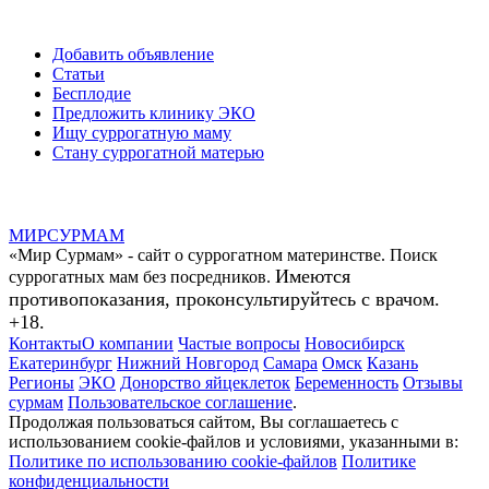
Добавить объявление
Статьи
Бесплодие
Предложить клинику ЭКО
Ищу суррогатную маму
Стану суррогатной матерью
МИР
СУР
МАМ
«Мир Сурмам» - сайт о суррогатном материнстве. Поиск
Имеются
суррогатных мам без посредников.
противопоказания, проконсультируйтесь с врачом.
+18.
Контакты
О компании
Частые вопросы
Новосибирск
Екатеринбург
Нижний Новгород
Самара
Омск
Казань
Регионы
ЭКО
Донорство яйцеклеток
Беременность
Отзывы
сурмам
Пользовательское соглашение
.
Продолжая пользоваться сайтом, Вы соглашаетесь с
использованием cookie-файлов и условиями, указанными в:
Политике по использованию cookie-файлов
Политике
конфиденциальности