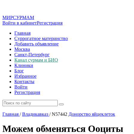
МИР
СУР
МАМ
Войти в кабинет
Регистрация
Главная
Суррогатное материнство
Добавить объявление
Москва
Санкт-Петербург
Канал сурмам и БИО
Клиники
Блог
Избранное
Контакты
Войти
Регистрация
Главная
/
Владикавказ
/
N57442
Донорство яйцеклеток
Можем обменяться Ооциты