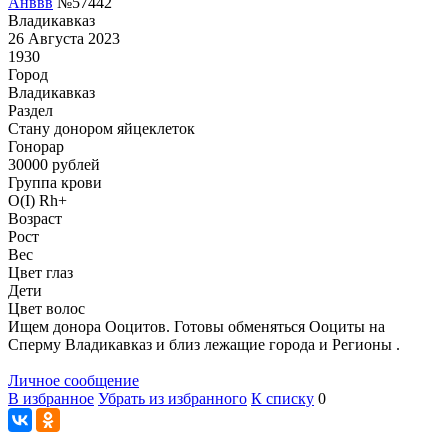
Анввв
№57442
Владикавказ
26 Августа 2023
1930
Город
Владикавказ
Раздел
Стану донором яйцеклеток
Гонoрар
30000
рублей
Группа крови
O(I) Rh+
Возраст
Рост
Вес
Цвет глаз
Дети
Цвет волос
Ищем донора Ооцитов. Готовы обменяться Ооциты на
Сперму Владикавказ и близ лежащие города и Регионы .
Личное сообщение
В избранное
Убрать из избранного
К списку
0