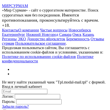
МИР
СУР
МАМ
«Мир Сурмам» - сайт о суррогатном материнстве. Поиск
Имеются
суррогатных мам без посредников.
противопоказания, проконсультируйтесь с врачом.
+18.
Контакты
О компании
Частые вопросы
Новосибирск
Екатеринбург
Нижний Новгород
Самара
Омск
Казань
Регионы
ЭКО
Донорство яйцеклеток
Беременность
Отзывы
сурмам
Пользовательское соглашение
.
Продолжая пользоваться сайтом, Вы соглашаетесь с
использованием cookie-файлов и условиями, указанными в:
Политике по использованию cookie-файлов
Политике
конфиденциальности
Не могу найти указанный чанк "Tpl.modal-mail.tpl" с формой.
Вход в личный кабинет
Логин:
Пароль:
Забыли пароль?