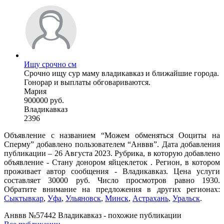
Ищу срочно см
Срочно ищу сур маму владикавказ и ближайшие города.
Гонорар и выплаты обговариваются.
Мария
900000 руб.
Владикавказ
2396
Объявление с названием “Можем обменяться Ооциты на
Сперму” добавлено пользователем “Анввв”. Дата добавления
публикации – 26 Августа 2023. Рубрика, в которую добавлено
объявление - Стану донором яйцеклеток . Регион, в котором
проживает автор сообщения - Владикавказ. Цена услуги
составляет 30000 руб. Число просмотров равно 1930.
Обратите внимание на предложения в других регионах:
Сыктывкар
,
Уфа
,
Ульяновск
,
Минск
,
Астрахань
,
Уральск
.
Анввв №57442 Владикавказ - похожие публикации