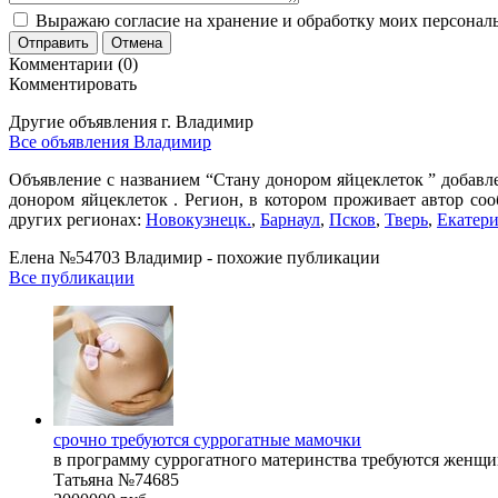
Выражаю согласие на хранение и обработку моих персональ
Отправить
Отмена
Комментарии (0)
Комментировать
Другие объявления г.
Владимир
Все объявления Владимир
Объявление с названием “Стану донором яйцеклеток ” добавле
донором яйцеклеток . Регион, в котором проживает автор со
других регионах:
Новокузнецк.
,
Барнаул
,
Псков
,
Тверь
,
Екатери
Елена №54703 Владимир - похожие публикации
Все публикации
срочно требуются суррогатные мамочки
в программу суррогатного материнства требуются женщины 
Татьяна №74685