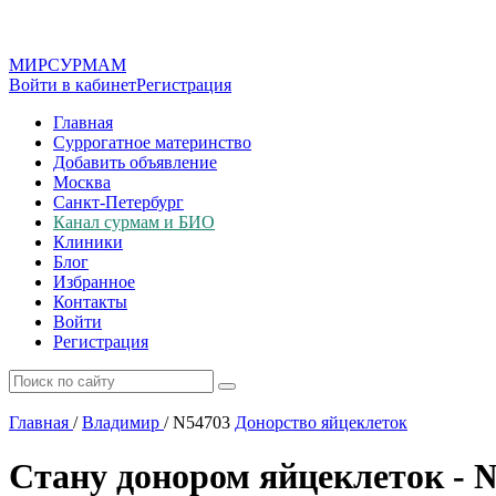
МИР
СУР
МАМ
Войти в кабинет
Регистрация
Главная
Суррогатное материнство
Добавить объявление
Москва
Санкт-Петербург
Канал сурмам и БИО
Клиники
Блог
Избранное
Контакты
Войти
Регистрация
Главная
/
Владимир
/
N54703
Донорство яйцеклеток
Стану донором яйцеклеток - 