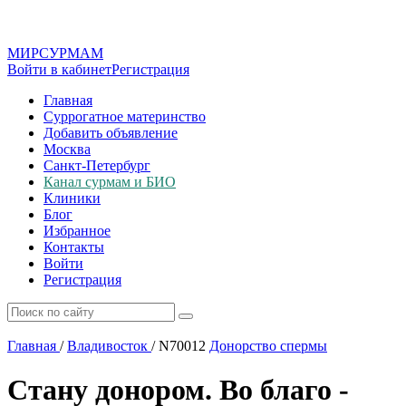
МИР
СУР
МАМ
Войти в кабинет
Регистрация
Главная
Суррогатное материнство
Добавить объявление
Москва
Санкт-Петербург
Канал сурмам и БИО
Клиники
Блог
Избранное
Контакты
Войти
Регистрация
Главная
/
Владивосток
/
N70012
Донорство спермы
Стану донором. Во благо -