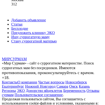
312
Добавить объявление
Статьи
Бесплодие
Предложить клинику ЭКО
Ищу суррогатную маму
Стану суррогатной матерью
МИР
СУР
МАМ
«Мир Сурмам» - сайт о суррогатном материнстве. Поиск
Имеются
суррогатных мам без посредников.
противопоказания, проконсультируйтесь с врачом.
+18.
Контакты
О компании
Частые вопросы
Новосибирск
Екатеринбург
Нижний Новгород
Самара
Омск
Казань
Регионы
ЭКО
Донорство яйцеклеток
Беременность
Отзывы
сурмам
Пользовательское соглашение
.
Продолжая пользоваться сайтом, Вы соглашаетесь с
использованием cookie-файлов и условиями, указанными в: