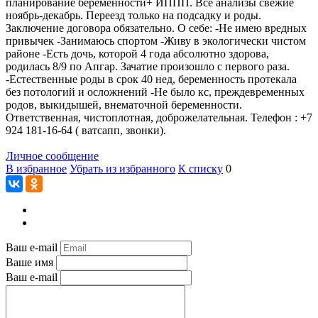
планирование беременности+ ИППП. Все анализы свежие
ноябрь-декабрь. Переезд только на подсадку и роды.
Заключение договора обязательно. О себе: -Не имею вредных
привычек -Занимаюсь спортом -Живу в экологически чистом
районе -Есть дочь, которой 4 года абсолютно здорова,
родилась 8/9 по Апгар. Зачатие произошло с первого раза.
-Естественные роды в срок 40 нед, беременность протекала
без потологий и осложнений -Не было кс, преждевременных
родов, выкидышей, внематочной беременности.
Ответственная, чистоплотная, доброжелательная. Телефон : ‪+7
924 181‑16‑64‬ ( ватсапп, звонки).
Личное сообщение
В избранное
Убрать из избранного
К списку
0
Ваш e-mail
Ваше имя
Ваш e-mail