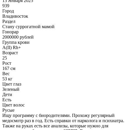
13 Января 2025
939
Город
Владивосток
Раздел
Cтану суррогатной мамой
Гонoрар
2000000
рублей
Группа крови
A(II) Rh+
Возраст
25
Рост
167 см
Вес
53 кг
Цвет глаз
Зеленый
Дети
Есть
Цвет волос
Русые
Ищу программу с биородителями. Прохожу регулярный
медосмотр раз в год. Есть справки от нарколога и психиатра.
Также на руках есть все анализы, которые нужно для