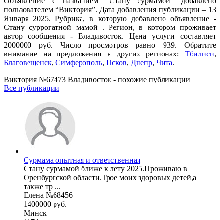
Объявление с названием “Стану сурмамой” добавлено
пользователем “Виктория”. Дата добавления публикации – 13
Января 2025. Рубрика, в которую добавлено объявление -
Cтану суррогатной мамой . Регион, в котором проживает
автор сообщения - Владивосток. Цена услуги составляет
2000000 руб. Число просмотров равно 939. Обратите
внимание на предложения в других регионах:
Тбилиси
,
Благовещенск
,
Симферополь
,
Псков
,
Днепр
,
Чита
.
Виктория №67473 Владивосток - похожие публикации
Все публикации
Сурмама опытная и ответственная
Стану сурмамой ближе к лету 2025.Проживаю в
Оренбургской области.Трое моих здоровых детей,а
также тр ...
Елена №68456
1400000 руб.
Минск