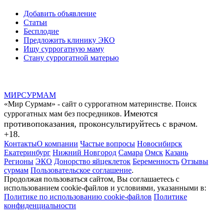
Добавить объявление
Статьи
Бесплодие
Предложить клинику ЭКО
Ищу суррогатную маму
Стану суррогатной матерью
МИР
СУР
МАМ
«Мир Сурмам» - сайт о суррогатном материнстве. Поиск
Имеются
суррогатных мам без посредников.
противопоказания, проконсультируйтесь с врачом.
+18.
Контакты
О компании
Частые вопросы
Новосибирск
Екатеринбург
Нижний Новгород
Самара
Омск
Казань
Регионы
ЭКО
Донорство яйцеклеток
Беременность
Отзывы
сурмам
Пользовательское соглашение
.
Продолжая пользоваться сайтом, Вы соглашаетесь с
использованием cookie-файлов и условиями, указанными в:
Политике по использованию cookie-файлов
Политике
конфиденциальности