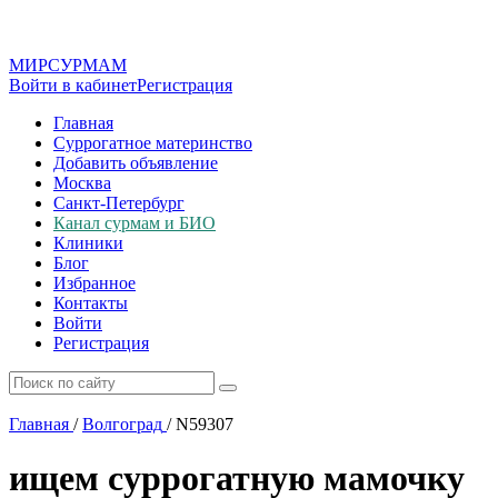
МИР
СУР
МАМ
Войти в кабинет
Регистрация
Главная
Суррогатное материнство
Добавить объявление
Москва
Санкт-Петербург
Канал сурмам и БИО
Клиники
Блог
Избранное
Контакты
Войти
Регистрация
Главная
/
Волгоград
/
N59307
ищем суррогатную мамочку