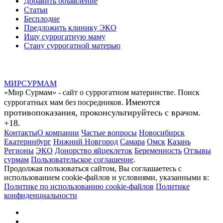
Добавить объявление
Статьи
Бесплодие
Предложить клинику ЭКО
Ищу суррогатную маму
Стану суррогатной матерью
МИР
СУР
МАМ
«Мир Сурмам» - сайт о суррогатном материнстве. Поиск
Имеются
суррогатных мам без посредников.
противопоказания, проконсультируйтесь с врачом.
+18.
Контакты
О компании
Частые вопросы
Новосибирск
Екатеринбург
Нижний Новгород
Самара
Омск
Казань
Регионы
ЭКО
Донорство яйцеклеток
Беременность
Отзывы
сурмам
Пользовательское соглашение
.
Продолжая пользоваться сайтом, Вы соглашаетесь с
использованием cookie-файлов и условиями, указанными в:
Политике по использованию cookie-файлов
Политике
конфиденциальности