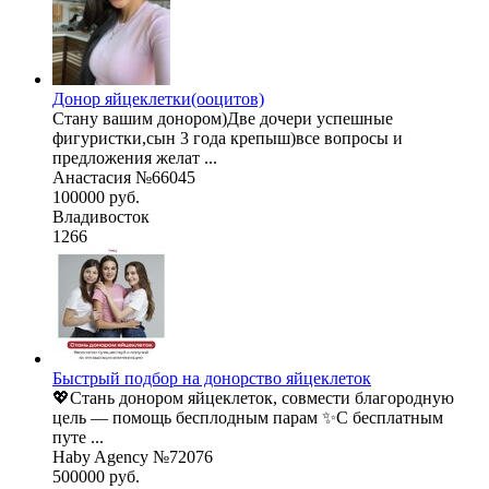
Донор яйцеклетки(ооцитов)
Стану вашим донором)Две дочери успешные
фигуристки,сын 3 года крепыш)все вопросы и
предложения желат ...
Анастасия №66045
100000 руб.
Владивосток
1266
Быстрый подбор на донорство яйцеклеток
💖Стань донором яйцеклеток, совмести благородную
цель — помощь бесплодным парам ✨С бесплатным
путе ...
Haby Agency №72076
500000 руб.