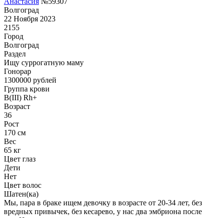
Анастасия
№59307
Волгоград
22 Ноября 2023
2155
Город
Волгоград
Раздел
Ищу суррогатную маму
Гонoрар
1300000
рублей
Группа крови
B(III) Rh+
Возраст
36
Рост
170 см
Вес
65 кг
Цвет глаз
Дети
Нет
Цвет волос
Шатен(ка)
Мы, пара в браке ищем девочку в возрасте от 20-34 лет, без
вредных привычек, без кесарево, у нас два эмбриона после