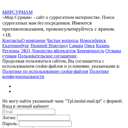
МИР
СУР
МАМ
«Мир Сурмам» - сайт о суррогатном материнстве. Поиск
Имеются
суррогатных мам без посредников.
противопоказания, проконсультируйтесь с врачом.
+18.
Контакты
О компании
Частые вопросы
Новосибирск
Екатеринбург
Нижний Новгород
Самара
Омск
Казань
Регионы
ЭКО
Донорство яйцеклеток
Беременность
Отзывы
сурмам
Пользовательское соглашение
.
Продолжая пользоваться сайтом, Вы соглашаетесь с
использованием cookie-файлов и условиями, указанными в:
Политике по использованию cookie-файлов
Политике
конфиденциальности
Не могу найти указанный чанк "Tpl.modal-mail.tpl" с формой.
Вход в личный кабинет
Логин:
Пароль: