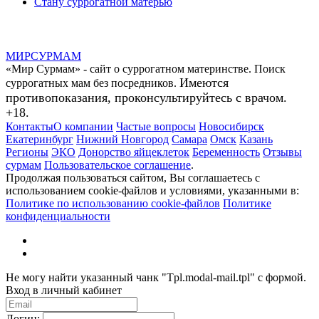
Стану суррогатной матерью
МИР
СУР
МАМ
«Мир Сурмам» - сайт о суррогатном материнстве. Поиск
Имеются
суррогатных мам без посредников.
противопоказания, проконсультируйтесь с врачом.
+18.
Контакты
О компании
Частые вопросы
Новосибирск
Екатеринбург
Нижний Новгород
Самара
Омск
Казань
Регионы
ЭКО
Донорство яйцеклеток
Беременность
Отзывы
сурмам
Пользовательское соглашение
.
Продолжая пользоваться сайтом, Вы соглашаетесь с
использованием cookie-файлов и условиями, указанными в:
Политике по использованию cookie-файлов
Политике
конфиденциальности
Не могу найти указанный чанк "Tpl.modal-mail.tpl" с формой.
Вход в личный кабинет
Логин: