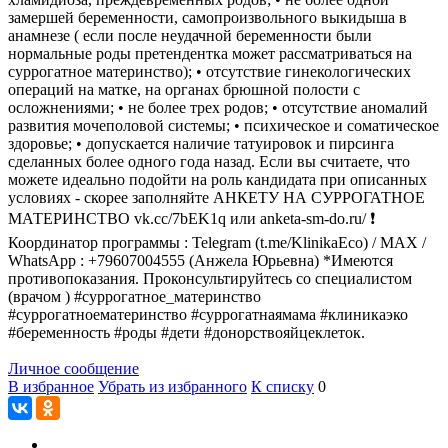
замершей беременности, самопроизвольного выкидыша в
анамнезе ( если после неудачной беременности были
нормальные роды претендентка может рассматриваться на
суррогатное материнство); • отсутствие гинекологических
операций на матке, на органах брюшной полости с
осложнениями; • не более трех родов; • отсутствие аномалий
развития мочеполовой системы; • психическое и соматическое
здоровье; • допускается наличие татуировок и пирсинга
сделанных более одного года назад. Если вы считаете, что
можете идеально подойти на роль кандидата при описанных
условиях - скорее заполняйте АНКЕТУ НА СУРРОГАТНОЕ
МАТЕРИНСТВО vk.cc/7bEK1q или anketa-sm-do.ru/ ❗
Координатор программы : Telegram (t.me/KlinikaEco) / MAX /
WhatsApp : +79607004555 (Анжела Юрьевна) *Имеются
противопоказания. Проконсультируйтесь со специалистом
(врачом ) #суррогатное_материнство
#суррогатноематеринство #суррогатнаямама #клиникаэко
#беременность #роды #дети #донорствояйцеклеток.
Личное сообщение
В избранное
Убрать из избранного
К списку
0