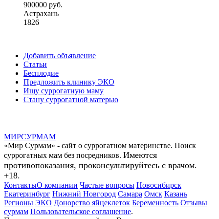
900000 руб.
Астрахань
1826
Добавить объявление
Статьи
Бесплодие
Предложить клинику ЭКО
Ищу суррогатную маму
Стану суррогатной матерью
МИР
СУР
МАМ
«Мир Сурмам» - сайт о суррогатном материнстве. Поиск
Имеются
суррогатных мам без посредников.
противопоказания, проконсультируйтесь с врачом.
+18.
Контакты
О компании
Частые вопросы
Новосибирск
Екатеринбург
Нижний Новгород
Самара
Омск
Казань
Регионы
ЭКО
Донорство яйцеклеток
Беременность
Отзывы
сурмам
Пользовательское соглашение
.