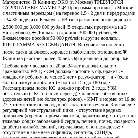
Материнство. В Клинику ЭКО (г. Москва) ТРЕБУЮТСЯ
СУРРОГАТНЫЕ МАМЫ ‼ 🌿 Программа проходит в Москве
с частичным переездом ( на перенос 1,5 - 2 дня и перед родами
с 34-36 недели) в Беларусь. ⚡Вознаграждение после родов от
2.500 000 до 3.000 000 рублей (5 открытых программа на 3
мил. рублей); ➕ Доплата за двойню 300 000 рублей; ➕
Ежемесячное пособие 50 000 рублей и другие доплаты.
❗ПРОГРАММА БЕЗ ОЖИДАНИЯ. Вступаете мгновенно
после сдачи анализов, хорошее и заботливое отношение.💖
❗Клиника работает более 20 лет. Официальный договор. 📜
Требования: • возраст от 20 до 34 лет включительно; •
гражданство РФ ❕ ; • СМ должна состоять в оф. браке ❕ ; •
младшему ребенку не менее 2 лет • резус-фактор + и - (если
кололи иммуноглобулин ) • рост от 155 до 180 см; •
Рассматриваем после КС, должно пройти 2 года, УЗИ
обязательно (с КС полный переезд) • наличие собственных
здоровых детей (не более трех родов). • ИМТ в норме: от 19 до
27; • отсутствие послеродовой лактации в течение 3 месяцев; •
регулярный менструальный цикл; • отсутствие вредных
привычек (курение, прием алкоголя, наркотиков); • отсутствие
тяжелых общих заболеваний сердца, печени, почек, сахарного
диабета или заболеваний, передаваемых по наследству; •
отсутствие в анамнезе сифилиса, гепатита, СПИДа,
хламидиоза, преждевременных родов; • не более одной