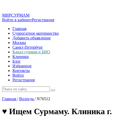
МИР
СУР
МАМ
Войти в кабинет
Регистрация
Главная
Суррогатное материнство
Добавить объявление
Москва
Санкт-Петербург
Канал сурмам и БИО
Клиники
Блог
Избранное
Контакты
Войти
Регистрация
Главная
/
Вологда
/
N76512
♥️ Ищем Сурмаму. Клиника г.