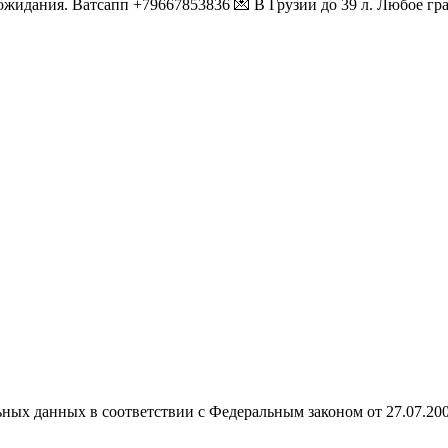
ожидания. Ватсапп +79667853836 💌 В Грузии до 39 л. Любое гр
ных данных в соответствии с Федеральным законом от 27.07.20