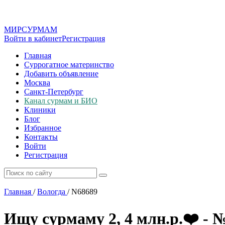
МИР
СУР
МАМ
Войти в кабинет
Регистрация
Главная
Суррогатное материнство
Добавить объявление
Москва
Санкт-Петербург
Канал сурмам и БИО
Клиники
Блог
Избранное
Контакты
Войти
Регистрация
Главная
/
Вологда
/
N68689
Ищу сурмаму 2, 4 млн.р.❤️ - 