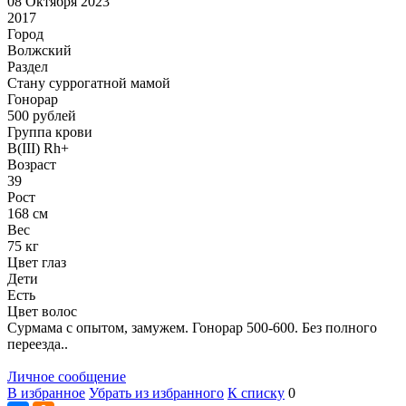
08 Октября 2023
2017
Город
Волжский
Раздел
Cтану суррогатной мамой
Гонoрар
500
рублей
Группа крови
B(III) Rh+
Возраст
39
Рост
168 см
Вес
75 кг
Цвет глаз
Дети
Есть
Цвет волос
Сурмама с опытом, замужем. Гонорар 500-600. Без полного
переезда..
Личное сообщение
В избранное
Убрать из избранного
К списку
0