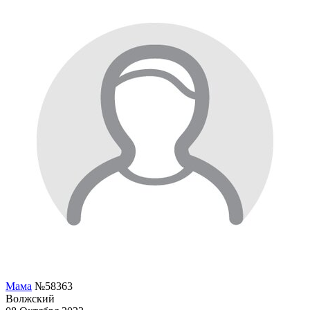
Мама
№58363
Волжский