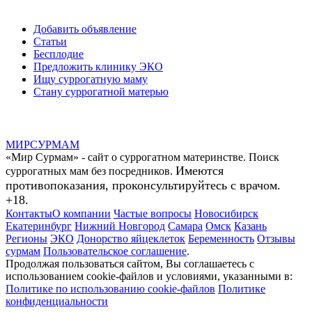
Добавить объявление
Статьи
Бесплодие
Предложить клинику ЭКО
Ищу суррогатную маму
Стану суррогатной матерью
МИР
СУР
МАМ
«Мир Сурмам» - сайт о суррогатном материнстве. Поиск
Имеются
суррогатных мам без посредников.
противопоказания, проконсультируйтесь с врачом.
+18.
Контакты
О компании
Частые вопросы
Новосибирск
Екатеринбург
Нижний Новгород
Самара
Омск
Казань
Регионы
ЭКО
Донорство яйцеклеток
Беременность
Отзывы
сурмам
Пользовательское соглашение
.
Продолжая пользоваться сайтом, Вы соглашаетесь с
использованием cookie-файлов и условиями, указанными в:
Политике по использованию cookie-файлов
Политике
конфиденциальности