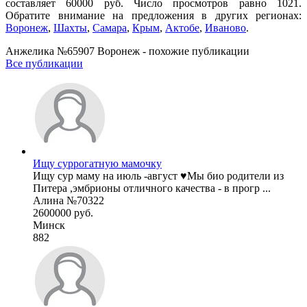
составляет 60000 руб. Число просмотров равно 1021.
Обратите внимание на предложения в других регионах:
Воронеж
,
Шахты
,
Самара
,
Крым
,
Актобе
,
Иваново
.
Анжелика №65907 Воронеж - похожие публикации
Все публикации
Ищу суррогатную мамочку
Ищу сур маму на июль -август ♥️Мы био родители из
Питера ,эмбрионы отличного качества - в прогр ...
Алина №70322
2600000 руб.
Минск
882