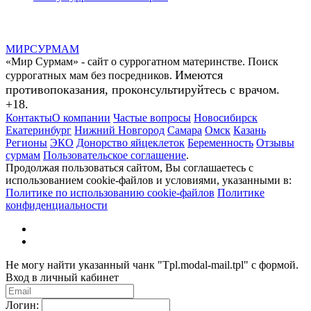
МИР
СУР
МАМ
«Мир Сурмам» - сайт о суррогатном материнстве. Поиск
Имеются
суррогатных мам без посредников.
противопоказания, проконсультируйтесь с врачом.
+18.
Контакты
О компании
Частые вопросы
Новосибирск
Екатеринбург
Нижний Новгород
Самара
Омск
Казань
Регионы
ЭКО
Донорство яйцеклеток
Беременность
Отзывы
сурмам
Пользовательское соглашение
.
Продолжая пользоваться сайтом, Вы соглашаетесь с
использованием cookie-файлов и условиями, указанными в:
Политике по использованию cookie-файлов
Политике
конфиденциальности
Не могу найти указанный чанк "Tpl.modal-mail.tpl" с формой.
Вход в личный кабинет
Логин: