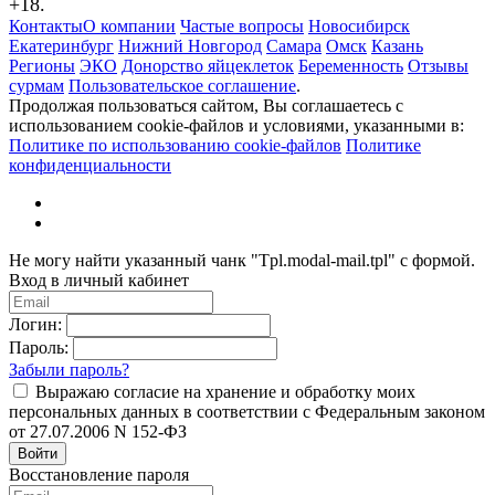
+18.
Контакты
О компании
Частые вопросы
Новосибирск
Екатеринбург
Нижний Новгород
Самара
Омск
Казань
Регионы
ЭКО
Донорство яйцеклеток
Беременность
Отзывы
сурмам
Пользовательское соглашение
.
Продолжая пользоваться сайтом, Вы соглашаетесь с
использованием cookie-файлов и условиями, указанными в:
Политике по использованию cookie-файлов
Политике
конфиденциальности
Не могу найти указанный чанк "Tpl.modal-mail.tpl" с формой.
Вход в личный кабинет
Логин:
Пароль:
Забыли пароль?
Выражаю согласие на хранение и обработку моих
персональных данных в соответствии с Федеральным законом
от 27.07.2006 N 152-ФЗ
Войти
Восстановление пароля