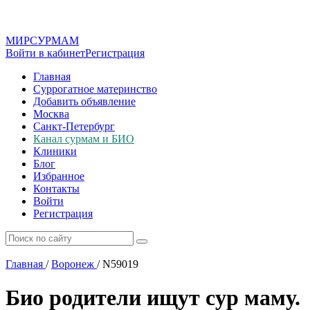
МИР
СУР
МАМ
Войти в кабинет
Регистрация
Главная
Суррогатное материнство
Добавить объявление
Москва
Санкт-Петербург
Канал сурмам и БИО
Клиники
Блог
Избранное
Контакты
Войти
Регистрация
Главная
/
Воронеж
/
N59019
Био родители ищут сур маму.