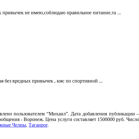
 привычек не имею,соблюдаю правильное питание,та ...
ая без вредных привычек , кмс по спортивной ...
лено пользователем “Михаил”. Дата добавления публикации – 
ообщения - Воронеж. Цена услуги составляет 1500000 руб. Числ
жные Челны
,
Таганрог
.