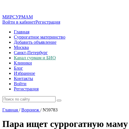
МИР
СУР
МАМ
Войти в кабинет
Регистрация
Главная
Суррогатное материнство
Добавить объявление
Москва
Санкт-Петербург
Канал сурмам и БИО
Клиники
Блог
Избранное
Контакты
Войти
Регистрация
Главная
/
Воронеж
/
N59783
Пара ищет суррогатную маму