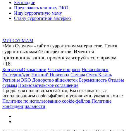
Бесплодие
Предложить клинику ЭКО
Ищу суррогатную маму
Стану суррогатной матерью
МИР
СУР
МАМ
«Мир Сурмам» - сайт о суррогатном материнстве. Поиск
Имеются
суррогатных мам без посредников.
противопоказания, проконсультируйтесь с врачом.
+18.
Контакты
О компании
Частые вопросы
Новосибирск
Екатеринбург
Нижний Новгород
Самара
Омск
Казань
Регионы
ЭКО
Донорство яйцеклеток
Беременность
Отзывы
сурмам
Пользовательское соглашение
.
Продолжая пользоваться сайтом, Вы соглашаетесь с
использованием cookie-файлов и условиями, указанными в:
Политике по использованию cookie-файлов
Политике
конфиденциальности