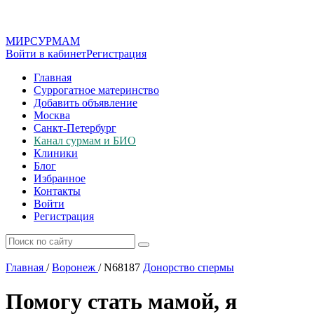
МИР
СУР
МАМ
Войти в кабинет
Регистрация
Главная
Суррогатное материнство
Добавить объявление
Москва
Санкт-Петербург
Канал сурмам и БИО
Клиники
Блог
Избранное
Контакты
Войти
Регистрация
Главная
/
Воронеж
/
N68187
Донорство спермы
Помогу стать мамой, я