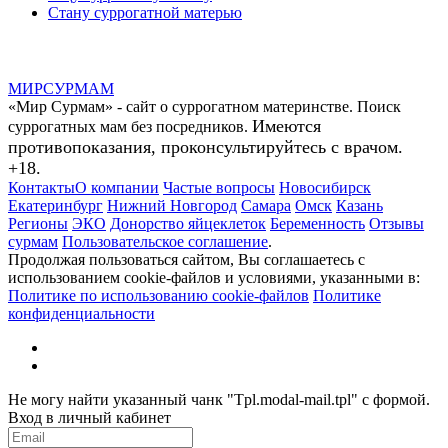
Стану суррогатной матерью
МИР
СУР
МАМ
«Мир Сурмам» - сайт о суррогатном материнстве. Поиск
Имеются
суррогатных мам без посредников.
противопоказания, проконсультируйтесь с врачом.
+18.
Контакты
О компании
Частые вопросы
Новосибирск
Екатеринбург
Нижний Новгород
Самара
Омск
Казань
Регионы
ЭКО
Донорство яйцеклеток
Беременность
Отзывы
сурмам
Пользовательское соглашение
.
Продолжая пользоваться сайтом, Вы соглашаетесь с
использованием cookie-файлов и условиями, указанными в:
Политике по использованию cookie-файлов
Политике
конфиденциальности
Не могу найти указанный чанк "Tpl.modal-mail.tpl" с формой.
Вход в личный кабинет