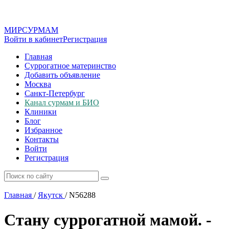
МИР
СУР
МАМ
Войти в кабинет
Регистрация
Главная
Суррогатное материнство
Добавить объявление
Москва
Санкт-Петербург
Канал сурмам и БИО
Клиники
Блог
Избранное
Контакты
Войти
Регистрация
Главная
/
Якутск
/
N56288
Стану суррогатной мамой. -