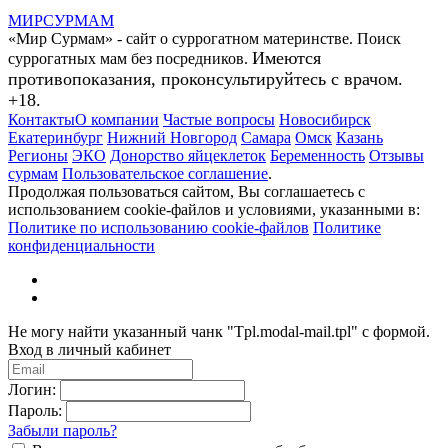
МИР
СУР
МАМ
«Мир Сурмам» - сайт о суррогатном материнстве. Поиск
Имеются
суррогатных мам без посредников.
противопоказания, проконсультируйтесь с врачом.
+18.
Контакты
О компании
Частые вопросы
Новосибирск
Екатеринбург
Нижний Новгород
Самара
Омск
Казань
Регионы
ЭКО
Донорство яйцеклеток
Беременность
Отзывы
сурмам
Пользовательское соглашение
.
Продолжая пользоваться сайтом, Вы соглашаетесь с
использованием cookie-файлов и условиями, указанными в:
Политике по использованию cookie-файлов
Политике
конфиденциальности
Не могу найти указанный чанк "Tpl.modal-mail.tpl" с формой.
Вход в личный кабинет
Логин:
Пароль:
Забыли пароль?