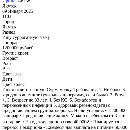
Ирина
№67382
Якутск
09 Января 2025
1103
Город
Якутск
Раздел
Ищу суррогатную маму
Гонoрар
1200000
рублей
Группа крови
Возраст
Рост
Вес
Цвет глаз
Дети
Цвет волос
Ищем ответственную Сурмамочку. Требования: 1. Нe более 3-
х родов в анамнезе (учитывая программу, если была). 2. Резус
+. 3. Возраст до 33 лет. 4. Без КС. 5. Без абортов и
перенесенных инфекций 5. Здоровый ребенок(дети) с
предоставлением группы здоровья. Наши условия: • 1.200.000
гонорар • Предоставление жилья. Можно с ребенком от 3 лет
и старше. • На одежду единоразово 40.000₽ • Планируется
перенос 1 эмбриона • Ежемесячная выплата на питание 50.000