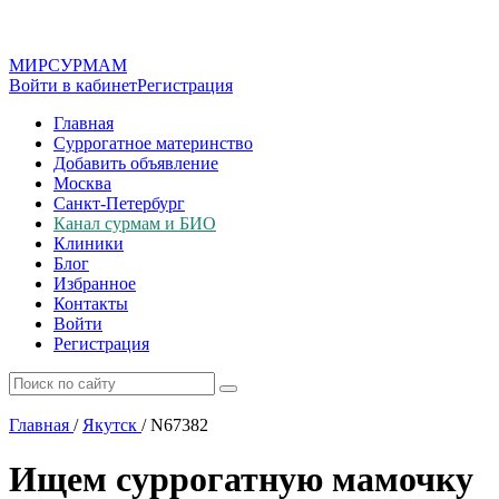
МИР
СУР
МАМ
Войти в кабинет
Регистрация
Главная
Суррогатное материнство
Добавить объявление
Москва
Санкт-Петербург
Канал сурмам и БИО
Клиники
Блог
Избранное
Контакты
Войти
Регистрация
Главная
/
Якутск
/
N67382
Ищем суррогатную мамочку