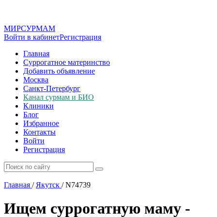
МИР
СУР
МАМ
Войти в кабинет
Регистрация
Главная
Суррогатное материнство
Добавить объявление
Москва
Санкт-Петербург
Канал сурмам и БИО
Клиники
Блог
Избранное
Контакты
Войти
Регистрация
Главная
/
Якутск
/
N74739
Ищем суррогатную маму -