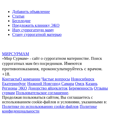
Добавить объявление
Статьи
Бесплодие
Предложить клинику ЭКО
Ищу суррогатную маму
Стану суррогатной матерью
МИР
СУР
МАМ
«Мир Сурмам» - сайт о суррогатном материнстве. Поиск
Имеются
суррогатных мам без посредников.
противопоказания, проконсультируйтесь с врачом.
+18.
Контакты
О компании
Частые вопросы
Новосибирск
Екатеринбург
Нижний Новгород
Самара
Омск
Казань
Регионы
ЭКО
Донорство яйцеклеток
Беременность
Отзывы
сурмам
Пользовательское соглашение
.
Продолжая пользоваться сайтом, Вы соглашаетесь с
использованием cookie-файлов и условиями, указанными в:
Политике по использованию cookie-файлов
Политике
конфиденциальности