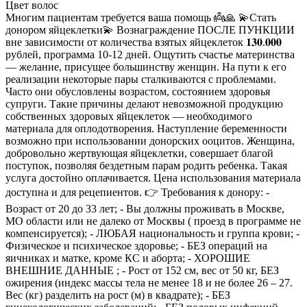
Цвет волос
Многим пациентам требуется ваша помощь 👼🙏 💫Стать
донором яйцеклетки💫 Вознаграждение ПОСЛЕ ПУНКЦИИ
вне зависимости от количества взятых яйцеклеток 𝟏𝟑𝟎.𝟎𝟎𝟎
рублей, программа 10-12 дней. Ощутить счастье материнства
— желание, присущее большинству женщин. На пути к его
реализации некоторые пары сталкиваются с проблемами.
Часто они обусловлены возрастом, состоянием здоровья
супруги. Такие причины делают невозможной продукцию
собственных здоровых яйцеклеток — необходимого
материала для оплодотворения. Наступление беременности
возможно при использовании донорских ооцитов. Женщина,
добровольно жертвующая яйцеклетки, совершает благой
поступок, позволяя бездетным парам родить ребенка. Такая
услуга достойно оплачивается. Цена использования материала
доступна и для рецепиентов. 👉 Требования к донору: -
Возраст от 20 до 33 лет; - Вы должны проживать в Москве,
МО области или не далеко от Москвы ( проезд в программе не
компенсируется); - ЛЮБАЯ национальность и группа крови; -
Физическое и психическое здоровье; - БЕЗ операций на
яичниках и матке, кроме КС и аборта; - ХОРОШИЕ
ВНЕШНИЕ ДАННЫЕ ; - Рост от 152 см, вес от 50 кг, БЕЗ
ожирения (индекс массы тела не менее 18 и не более 26 – 27.
Вес (кг) разделить на рост (м) в квадрате); - БЕЗ