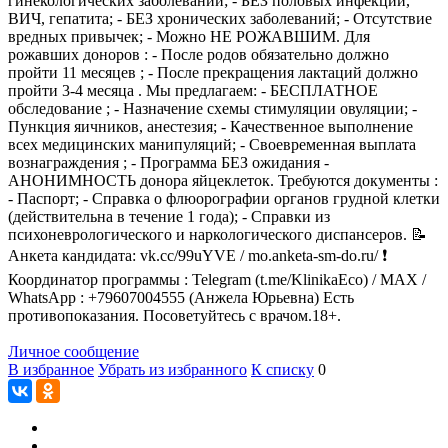
гинекологических заболеваний; - БЕЗ половых инфекций,
ВИЧ, гепатита; - БЕЗ хронических заболеваний; - Отсутствие
вредных привычек; - Можно НЕ РОЖАВШИМ. Для
рожавших доноров : - После родов обязательно должно
пройти 11 месяцев ; - После прекращения лактаций должно
пройти 3-4 месяца . Мы предлагаем: - БЕСПЛАТНОЕ
обследование ; - Назначение схемы стимуляции овуляции; -
Пункция яичников, анестезия; - Качественное выполнение
всех медицинских манипуляций; - Своевременная выплата
вознаграждения ; - Программа БЕЗ ожидания -
АНОНИМНОСТЬ донора яйцеклеток. Требуются документы :
- Паспорт; - Справка о флюорографии органов грудной клетки
(действительна в течение 1 года); - Справки из
психоневрологического и наркологического диспансеров. 📝
Анкета кандидата: vk.cc/99uYVE / mo.anketa-sm-do.ru/ ❗
Координатор программы : Telegram (t.me/KlinikaEco) / MAX /
WhatsApp : +79607004555 (Анжела Юрьевна) Есть
противопоказания. Посоветуйтесь с врачом.18+.
Личное сообщение
В избранное
Убрать из избранного
К списку
0