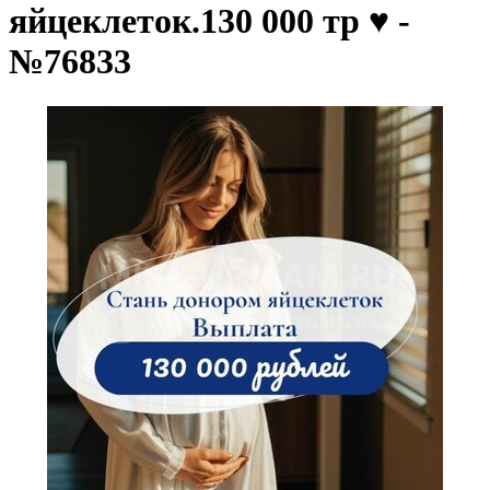
яйцеклеток.130 000 тр ♥️ -
№76833