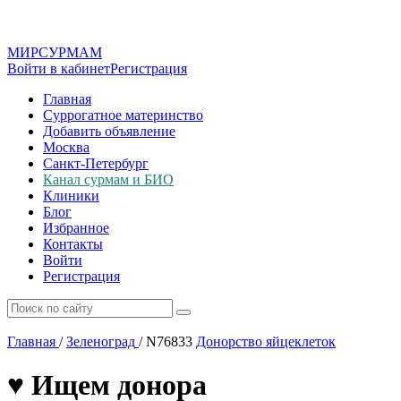
МИР
СУР
МАМ
Войти в кабинет
Регистрация
Главная
Суррогатное материнство
Добавить объявление
Москва
Санкт-Петербург
Канал сурмам и БИО
Клиники
Блог
Избранное
Контакты
Войти
Регистрация
Главная
/
Зеленоград
/
N76833
Донорство яйцеклеток
♥️ Ищем донора