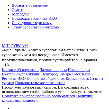
Добавить объявление
Статьи
Бесплодие
Предложить клинику ЭКО
Ищу суррогатную маму
Стану суррогатной матерью
МИР
СУР
МАМ
«Мир Сурмам» - сайт о суррогатном материнстве. Поиск
Имеются
суррогатных мам без посредников.
противопоказания, проконсультируйтесь с врачом.
+18.
Контакты
О компании
Частые вопросы
Новосибирск
Екатеринбург
Нижний Новгород
Самара
Омск
Казань
Регионы
ЭКО
Донорство яйцеклеток
Беременность
Отзывы
сурмам
Пользовательское соглашение
.
Продолжая пользоваться сайтом, Вы соглашаетесь с
использованием cookie-файлов и условиями, указанными в:
Политике по использованию cookie-файлов
Политике
конфиденциальности