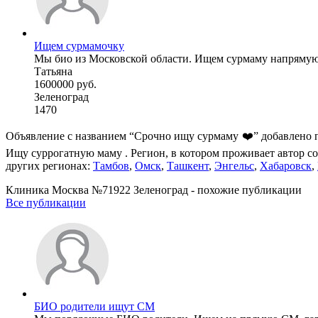
Ищем сурмамочку
Мы био из Московской области. Ищем сурмаму напрямую, 
Татьяна
1600000 руб.
Зеленоград
1470
Объявление с названием “Срочно ищу сурмаму ❤️” добавлено п
Ищу суррогатную маму . Регион, в котором проживает автор со
других регионах:
Тамбов
,
Омск
,
Ташкент
,
Энгельс
,
Хабаровск
,
Клиника Москва №71922 Зеленоград - похожие публикации
Все публикации
БИО родители ищут СМ