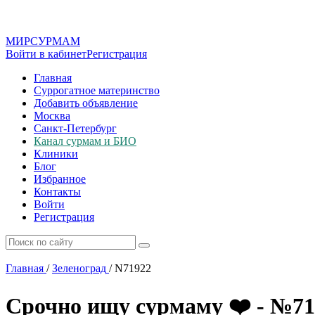
МИР
СУР
МАМ
Войти в кабинет
Регистрация
Главная
Суррогатное материнство
Добавить объявление
Москва
Санкт-Петербург
Канал сурмам и БИО
Клиники
Блог
Избранное
Контакты
Войти
Регистрация
Главная
/
Зеленоград
/
N71922
Срочно ищу сурмаму ❤️ - №71