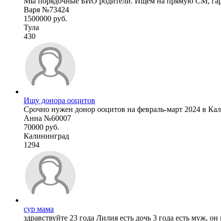
Мы порядочные БИО родители. Ищем на прямую СМ, гаран
Варя №73424
1500000 руб.
Тула
430
Ищу донора ооцитов
Срочно нужен донор ооцитов на февраль-март 2024 в Кал
Анна №60007
70000 руб.
Калининград
1294
сур мама
здравствуйте 23 года Лилия есть дочь 3 года есть муж, он