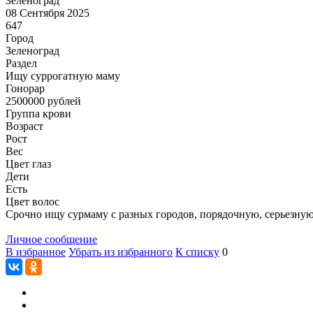
Зеленоград
08 Сентября 2025
647
Город
Зеленоград
Раздел
Ищу суррогатную маму
Гонoрар
2500000
рублей
Группа крови
Возраст
Рост
Вес
Цвет глаз
Дети
Есть
Цвет волос
Срочно ищу сурмаму с разных городов, порядочную, серьезную д
Личное сообщение
В избранное
Убрать из избранного
К списку
0