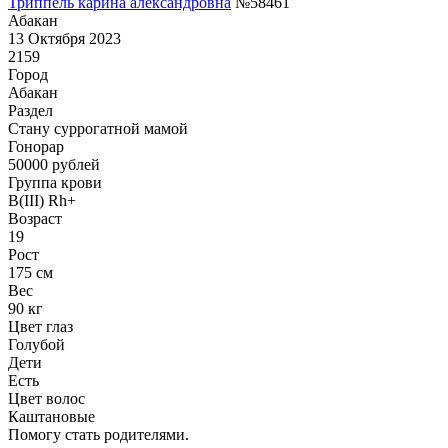
Триппель карина александровна
№58461
Абакан
13 Октября 2023
2159
Город
Абакан
Раздел
Cтану суррогатной мамой
Гонoрар
50000
рублей
Группа крови
B(III) Rh+
Возраст
19
Рост
175 см
Вес
90 кг
Цвет глаз
Голубой
Дети
Есть
Цвет волос
Каштановые
Помогу стать родителями.