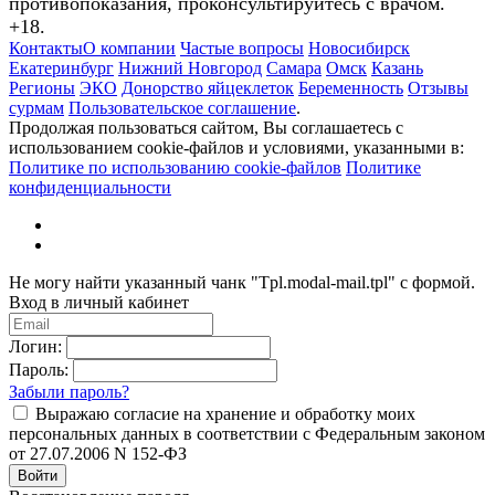
противопоказания, проконсультируйтесь с врачом.
+18.
Контакты
О компании
Частые вопросы
Новосибирск
Екатеринбург
Нижний Новгород
Самара
Омск
Казань
Регионы
ЭКО
Донорство яйцеклеток
Беременность
Отзывы
сурмам
Пользовательское соглашение
.
Продолжая пользоваться сайтом, Вы соглашаетесь с
использованием cookie-файлов и условиями, указанными в:
Политике по использованию cookie-файлов
Политике
конфиденциальности
Не могу найти указанный чанк "Tpl.modal-mail.tpl" с формой.
Вход в личный кабинет
Логин:
Пароль:
Забыли пароль?
Выражаю согласие на хранение и обработку моих
персональных данных в соответствии с Федеральным законом
от 27.07.2006 N 152-ФЗ
Войти