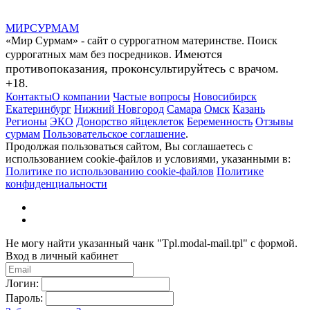
МИР
СУР
МАМ
«Мир Сурмам» - сайт о суррогатном материнстве. Поиск
Имеются
суррогатных мам без посредников.
противопоказания, проконсультируйтесь с врачом.
+18.
Контакты
О компании
Частые вопросы
Новосибирск
Екатеринбург
Нижний Новгород
Самара
Омск
Казань
Регионы
ЭКО
Донорство яйцеклеток
Беременность
Отзывы
сурмам
Пользовательское соглашение
.
Продолжая пользоваться сайтом, Вы соглашаетесь с
использованием cookie-файлов и условиями, указанными в:
Политике по использованию cookie-файлов
Политике
конфиденциальности
Не могу найти указанный чанк "Tpl.modal-mail.tpl" с формой.
Вход в личный кабинет
Логин:
Пароль: