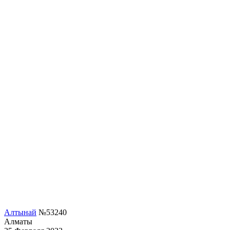
Алтынай
№53240
Алматы