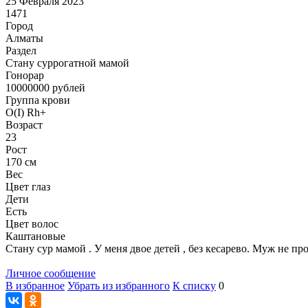
25 Февраля 2023
1471
Город
Алматы
Раздел
Cтану суррогатной мамой
Гонoрар
10000000
рублей
Группа крови
O(I) Rh+
Возраст
23
Рост
170 см
Вес
Цвет глаз
Дети
Есть
Цвет волос
Каштановые
Стану сур мамой . У меня двое детей , без кесарево. Муж не 
Личное сообщение
В избранное
Убрать из избранного
К списку
0