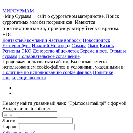
МИР
СУР
МАМ
«Мир Сурмам» - сайт о суррогатном материнстве. Поиск
Имеются
суррогатных мам без посредников.
противопоказания, проконсультируйтесь с врачом.
+18.
Контакты
О компании
Частые вопросы
Новосибирск
Екатеринбург
Нижний Новгород
Самара
Омск
Казань
Регионы
ЭКО
Донорство яйцеклеток
Беременность
Отзывы
сурмам
Пользовательское соглашение
.
Продолжая пользоваться сайтом, Вы соглашаетесь с
использованием cookie-файлов и условиями, указанными в:
Политике по использованию cookie-файлов
Политике
конфиденциальности
Не могу найти указанный чанк "Tpl.modal-mail.tpl" с формой.
Вход в личный кабинет
Логин:
Пароль:
Забыли пароль?