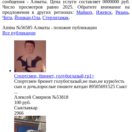
сообщения - Алматы. Цена услуги составляет 0000000 руб.
Число просмотров равно 2025. Обратите внимание на
предложения в других регионах:
Майкоп
,
Ижевск
,
Рязань
,
Чита
,
Йошкар-Ола
,
Стерлитамак
.
Amina №56585 Алматы - похожие публикации
Все публикации
Спортсмен, брюнет, голубоглазый,гр1+
Спортсмен брюнет голубоглазый,не пью,не курю!есть
сын и дочь,взрослые пишите ватцап 89505691525 Сыкт
...
Алексей Смирнов №53818
100 руб.
Сыктывкар
2966