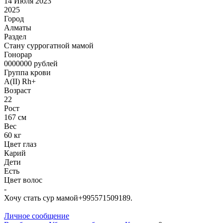
14 Июля 2023
2025
Город
Алматы
Раздел
Cтану суррогатной мамой
Гонoрар
0000000
рублей
Группа крови
A(II) Rh+
Возраст
22
Рост
167 см
Вес
60 кг
Цвет глаз
Карий
Дети
Есть
Цвет волос
-
Хочу стать сур мамой+995571509189.
Личное сообщение