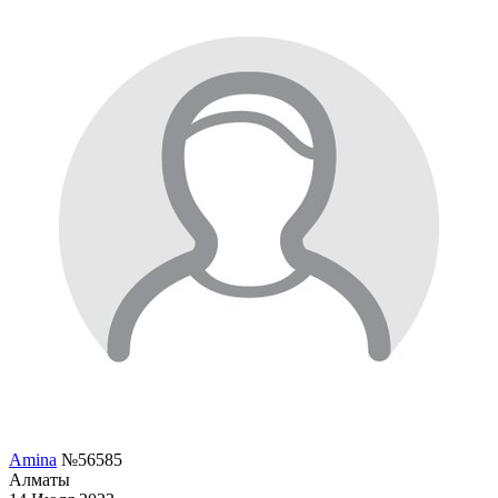
Amina
№56585
Алматы